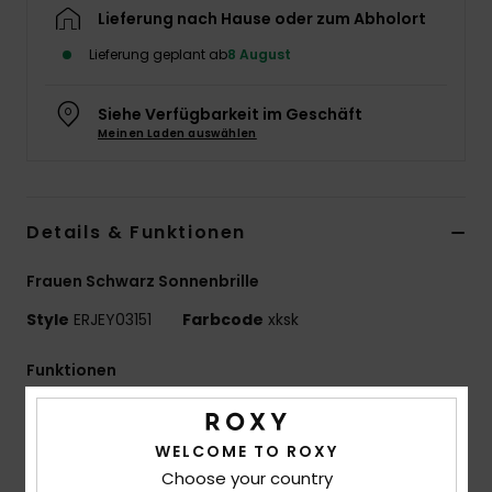
Lieferung nach Hause oder zum Abholort
Accessoi
Lieferung geplant ab
8 August
Schuhe
Siehe Verfügbarkeit im Geschäft
Meinen Laden auswählen
Fitness
Snow
Details & Funktionen
Frauen Schwarz Sonnenbrille
Style
ERJEY03151
Farbcode
xksk
Funktionen
Gläser:
51 mm
Nasensteg:
20 mm
WELCOME TO ROXY
Bügel:
145 mm
Choose your country