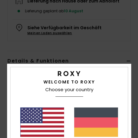
Lieferung nach Hause oder zum Abholort
Accessoi
Lieferung geplant ab
10 August
Schuhe
Siehe Verfügbarkeit im Geschäft
Meinen Laden auswählen
Fitness
Details & Funktionen
Snow
Mädchen Rosa Mütze mit Krempe
WELCOME TO ROXY
Style
ERLHA03166
Farbcode
mkr0
Choose your country
Funktionen
Stoff:
Acryl-Strickstoff
Passform:
Slouchy Fit
Logo:
ROXY-Metallplakette