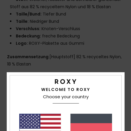
Stoff aus 82 % recyceltem Nylon und 18 % Elastan
Taille/Bund:
Tiefer Bund
Taille:
Niedriger Bund
Verschluss:
Knoten-Verschluss
Bedeckung:
freche Bedeckung
Logo:
ROXY-Plakette aus Gummi
Zusammensetzung
[Hauptstoff] 82 % recyceltes Nylon,
18 % Elastan
Versand & Rückversand
WELCOME TO ROXY
Choose your country
Kundenbewertungen