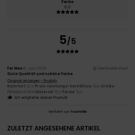
Farbe
5.0
5
/5
Fei Wen
13. Juni 2026
Verifizierter Kauf
Gute Qualität und schöne Farbe
Original anzeigen - English
Komfort
: 5
Preis-Leistungs-Verhältnis
: 5
Größe
:
/5
/5
Perfekte Größe
Material
: 5
Farbe
: 5
/5
/5
Ich empfehle dieses Produkt
Verifiziert von
TrustVille
ZULETZT ANGESEHENE ARTIKEL