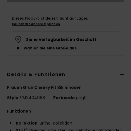
Accessoi
Dieses Produkt ist derzeit nicht auf Lager.
Kaufen Sie andere Optionen
Schuhe
Siehe Verfügbarkeit im Geschäft
Fitness
Wählen Sie eine Größe aus
Snow
Details & Funktionen
Frauen Grün Cheeky Fit Bikinihosen
Style
ERJX404998
Farbcode
gng0
Funktionen
Kollektion:
Brilho-Kollektion
Stoff:
Weicher, robuster und dehnbarer glänzender