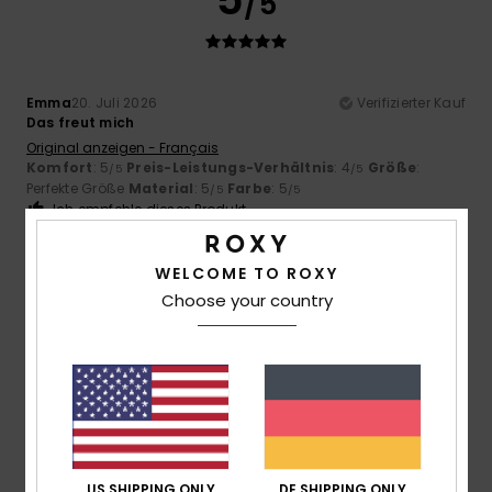
/5
Emma
20. Juli 2026
Verifizierter Kauf
Das freut mich
Original anzeigen - Français
Komfort
: 5
Preis-Leistungs-Verhältnis
: 4
Größe
:
/5
/5
Perfekte Größe
Material
: 5
Farbe
: 5
/5
/5
Ich empfehle dieses Produkt
5
/5
WELCOME TO ROXY
Choose your country
Christine
5. Juli 2026
Verifizierter Kauf
Aus denselben Gründen wie zuvor
Original anzeigen - Français
Komfort
: 5
Preis-Leistungs-Verhältnis
: 5
Größe
:
/5
/5
Perfekte Größe
Material
: 5
Farbe
: 5
/5
/5
Ich empfehle dieses Produkt
US SHIPPING ONLY
DE SHIPPING ONLY