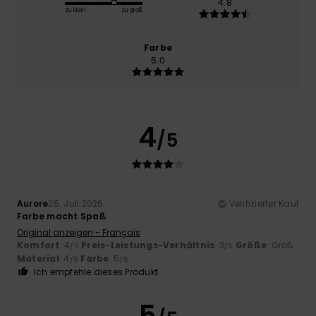
4.8
Zu klein
Zu groß
Farbe
5.0
4
/5
Aurore
25. Juli 2026
Verifizierter Kauf
Farbe macht Spaß
Original anzeigen - Français
Komfort
: 4
Preis-Leistungs-Verhältnis
: 3
Größe
: Groß
/5
/5
Material
: 4
Farbe
: 5
/5
/5
Ich empfehle dieses Produkt
5