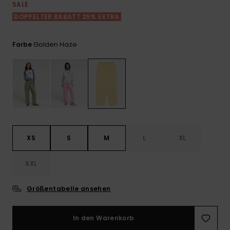
Playsuits
Handsch
SALE
ROXY APP
Schals
DOPPELTER RABATT 25% EXTRA
FAQ
Snow-
Schultas
ansehen
Shorts
Accessoi
Schulbe
WUNSCHLISTE
Hüte & B
Golden Haze
Farbe
Röcke
Accessoi
Sonnenbr
Kleidung Tipps
Wetsuits
Rashgua
XS
S
M
L
XL
Neopren
Accessoi
XXL
Swim
Größentabelle ansehen
Kleidung
In den Warenkorb