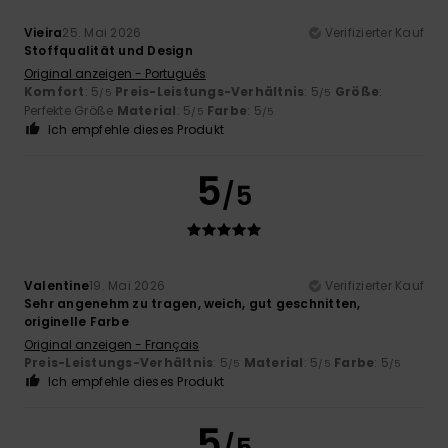
Vieira
25. Mai 2026
Verifizierter Kauf
Stoffqualität und Design
Original anzeigen - Português
Komfort
: 5
Preis-Leistungs-Verhältnis
: 5
Größe
:
/5
/5
Perfekte Größe
Material
: 5
Farbe
: 5
/5
/5
Ich empfehle dieses Produkt
5
/5
Valentine
19. Mai 2026
Verifizierter Kauf
Sehr angenehm zu tragen, weich, gut geschnitten,
originelle Farbe
Original anzeigen - Français
Preis-Leistungs-Verhältnis
: 5
Material
: 5
Farbe
: 5
/5
/5
/5
Ich empfehle dieses Produkt
5
/5