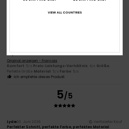
5
VIEW ALL COUNTRIES
/5
Helene
4. Juli 2026
Verifizierter Kauf
Ich trage es sehr oft, es ist sportlich und elegant zugleich.
Es passt zu mir.
Original anzeigen - Français
Komfort
: 5
Preis-Leistungs-Verhältnis
: 4
Größe
:
/5
/5
Perfekte Größe
Material
: 5
Farbe
: 5
/5
/5
Ich empfehle dieses Produkt
5
/5
Lydie
30. Juni 2026
Verifizierter Kauf
Perfekter Schnitt, perfekte Farbe, perfektes Material