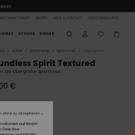
oppen
NACHHALTIGKEIT
SHOPS
HILFE & KONTAKT
GESCHENKKARTE
SOIRES
SCHUHE
KINDER
ite
Active
Active Shop
Sporthosen
Jogginghose
undless Spirit Textured
n Lila Übergroße Sporthose
00 €
Blackberry Wine
e
n ohne zu akzeptieren
rmationen auf Ihrem
 (wie Ihre
iträge und Inhalte