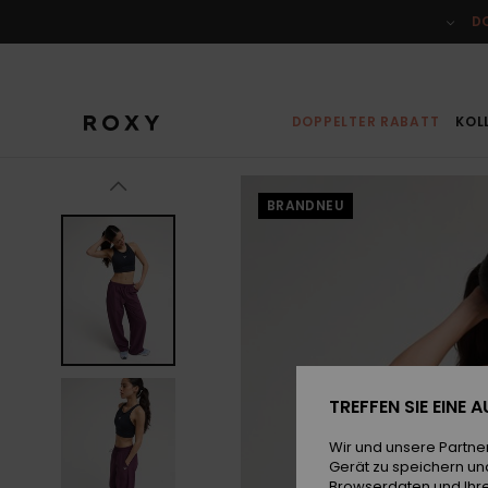
Direkt
zur
D
Produktinformation
springen
DOPPELTER RABATT
KOL
BRANDNEU
TREFFEN SIE EINE
Wir und unsere Partne
Gerät zu speichern un
Browserdaten und Ihre