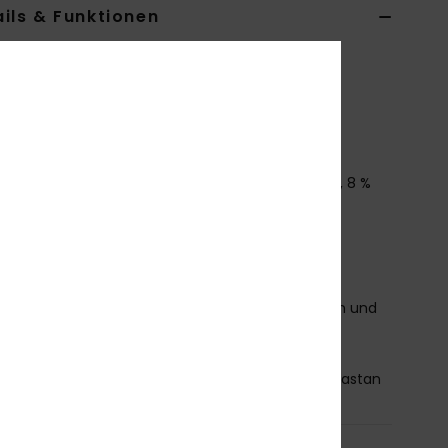
ils & Funktionen
n Lila Übergroße Sporthose
ERJNP03724
Farbcode
psj0
tionen
aterial:
Gewebter Jacquardstoff, 92 % Polyester, 8 %
tan
assform:
Oversized Fallschirmpassform
erkmale:
Große Taschen
erstellbarer Elastikbund mit Kordelzug
erstellbare Beinlänge mit elastischen Kordelzügen und
ppern
mmensetzung
[Hauptstoff] 92 % Polyester, 8 % Elastan