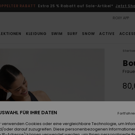
OPPELTER RABATT
Extra 25 % Rabatt auf Sale-Artikel*
Jetzt Sh
ROXY APP
LEKTIONEN
KLEIDUNG
SWIM
SURF
SNOW
ACTIVE
ACCES
Startse
Bo
Fraue
80,
Farb
 AUSWAHL FÜR IHRE DATEN
Fortfahre
r verwenden Cookies oder eine vergleichbare Technologie, um Info
d/oder darauf zuzugreifen. Diese personenbezogenen Informationen
 IP-Adresse) können verwendet werden, um Ihnen personalisierte Be