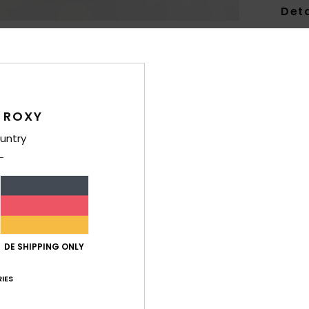
Deta
Fraue
Style
Funk
 ROXY
M
untry
Elas
P
M
V
V
Sto
DE SHIPPING ONLY
Zusa
IES