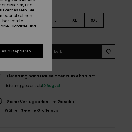
sonalisieren, und
zu verbessern. Sie
en oder ablehnen
S
S
M
L
XL
XXL
B. bestimmte
okie-Richtlinie
und
ößentabelle ansehen
ies akzeptieren
In den Warenkorb
Lieferung nach Hause oder zum Abholort
Lieferung geplant ab
10 August
Siehe Verfügbarkeit im Geschäft
Wählen Sie eine Größe aus