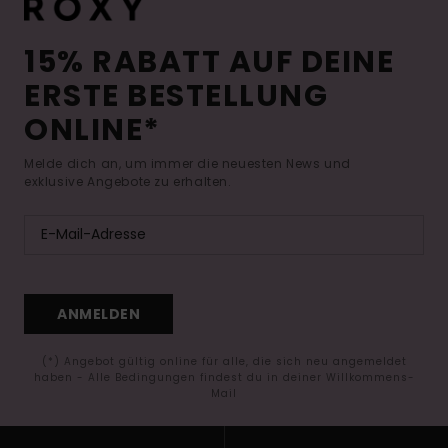
15% RABATT AUF DEINE
ERSTE BESTELLUNG
ONLINE*
Melde dich an, um immer die neuesten News und
exklusive Angebote zu erhalten.
ANMELDEN
(*) Angebot gültig online für alle, die sich neu angemeldet
haben - Alle Bedingungen findest du in deiner Willkommens-
Mail