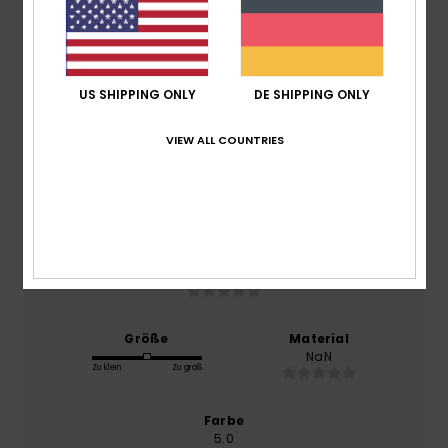
3.0
/5
basierend auf
1 verifizierten Bewertungen
seit März
US SHIPPING ONLY
DE SHIPPING ONLY
2026
0% unserer Kunden empfehlen dieses Produkt
VIEW ALL COUNTRIES
Komfort
NaN
Preis-Leistungs-Verhältnis
NaN
Größe
Material
NaN
Zu klein
Zu groß
Farbe
5.0