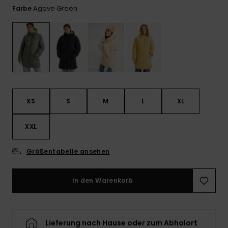
Playsuits
Handsch
Agave Green
Farbe
ROXY APP
Schals
FAQ
Snow-
Schultas
ansehen
Shorts
Accessoi
Schulbe
WUNSCHLISTE
Hüte & B
Röcke
Accessoi
Sonnenbr
Kleidung Tipps
XS
S
M
L
XL
Wetsuits
XXL
Rashgua
Neopren
Größentabelle ansehen
Accessoi
In den Warenkorb
Swim
Kleidung
Lieferung nach Hause oder zum Abholort