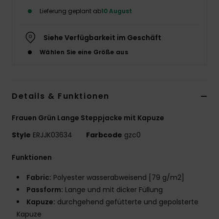
Lieferung geplant ab
10 August
Accessoi
Siehe Verfügbarkeit im Geschäft
Schuhe
Wählen Sie eine Größe aus
Fitness
Details & Funktionen
Snow
Frauen Grün Lange Steppjacke mit Kapuze
Style
ERJJK03634
Farbcode
gzc0
Funktionen
Fabric:
Polyester wasserabweisend [79 g/m2]
Passform:
Lange und mit dicker Füllung
Kapuze:
durchgehend gefütterte und gepolsterte
Kapuze