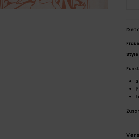
Deta
Frau
Style
Funk
S
P
L
Zusa
Ver