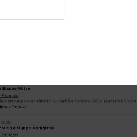
érifié
27. Januar 2026
- Português
is-Leistungs-Verhältnis
: 5
Größe
: Groß
Material
: 5
Farbe
: 5
/5
/5
/5
ieses Produkt
 2026
komfortabel
- Français
is-Leistungs-Verhältnis
: 5
Größe
: Perfekte Größe
Material
: 4
Fa
/5
/5
ieses Produkt
ber 2025
hübsche Mütze
- Français
is-Leistungs-Verhältnis
: 5
Größe
: Perfekte Größe
Material
: 5
Fa
/5
/5
ieses Produkt
r 2025
reis-Leistungs-Verhältnis
- Français