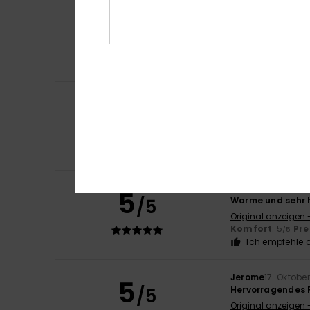
Client anonyme v
5
/5
Gute Qualität
Original anzeigen 
Komfort
: 5
Pre
/5
Ich empfehle d
Melanie
1. Januar
5
/5
Sehr schön und 
Original anzeigen 
Komfort
: 5
Pre
/5
Ich empfehle d
Severine
6. Novem
5
/5
Warme und sehr 
Original anzeigen 
Komfort
: 5
Pre
/5
Ich empfehle d
Jerome
17. Oktobe
5
/5
Hervorragendes P
Original anzeigen 