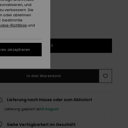
sonalisieren, und
zu verbessern. Sie
en oder ablehnen
B. bestimmte
okie-Richtlinie
und
1SZ
ies akzeptieren
ößentabelle ansehen
In den Warenkorb
Lieferung nach Hause oder zum Abholort
Lieferung geplant ab
10 August
Siehe Verfügbarkeit im Geschäft