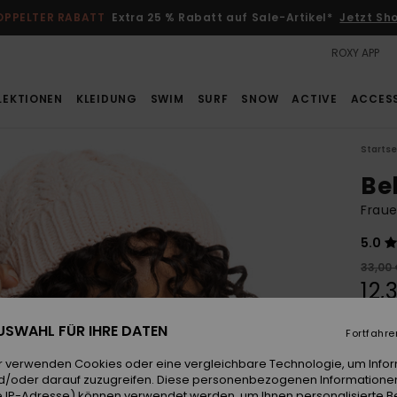
OPPELTER RABATT
Extra 25 % Rabatt auf Sale-Artikel*
Jetzt Sh
ROXY APP
LEKTIONEN
KLEIDUNG
SWIM
SURF
SNOW
ACTIVE
ACCES
Startse
Be
Frau
5.0
33,00
12,
SALE
 AUSWAHL FÜR IHRE DATEN
Fortfahre
DOPPE
r verwenden Cookies oder eine vergleichbare Technologie, um Info
d/oder darauf zuzugreifen. Diese personenbezogenen Informationen
Farb
 IP-Adresse) können verwendet werden, um Ihnen personalisierte Be