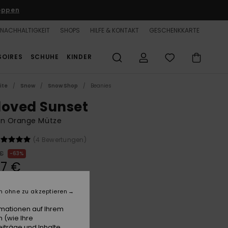
oppen
NACHHALTIGKEIT
SHOPS
HILFE & KONTAKT
GESCHENKKARTE
SOIRES
SCHUHE
KINDER
ite
Snow
Snow Shop
Beanies
loved Sunset
en Orange Mütze
(4 Bewertungen)
 €
63%
37 €
n ohne zu akzeptieren
LTER RABATT 25% EXTRA
rmationen auf Ihrem
 (wie Ihre
Pale Dogwood
e
iträge und Inhalte