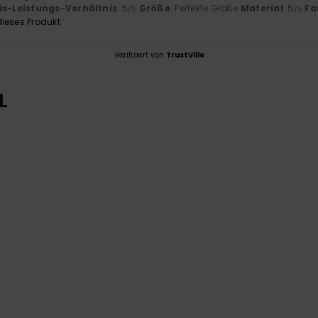
is-Leistungs-Verhältnis
: 5
Größe
: Perfekte Größe
Material
: 5
Fa
/5
/5
ieses Produkt
Verifiziert von
TrustVille
L