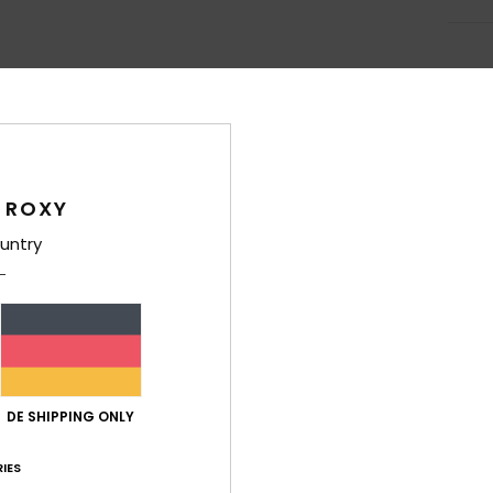
Durchschnittliche Bewertung
5.0
 ROXY
/5
untry
basierend auf
4 verifizierten Bewertungen
seit Oktober 2025
100% unserer Kunden empfehlen dieses Produkt
-Leistungs-Verhältnis
Größe
Mat
5.0
Zu klein
Zu groß
DE SHIPPING ONLY
IES