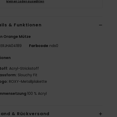
Meinen Laden auswählen
ils & Funktionen
en Orange Mütze
ERJHA04189
Farbcode
nds0
tionen
toff:
Acryl-Strickstoff
assform:
Slouchy Fit
ogo:
ROXY-Metallplakette
mmensetzung
100 % Acryl
sand & Rückversand