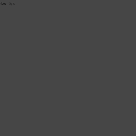
rbe
: 5
/5