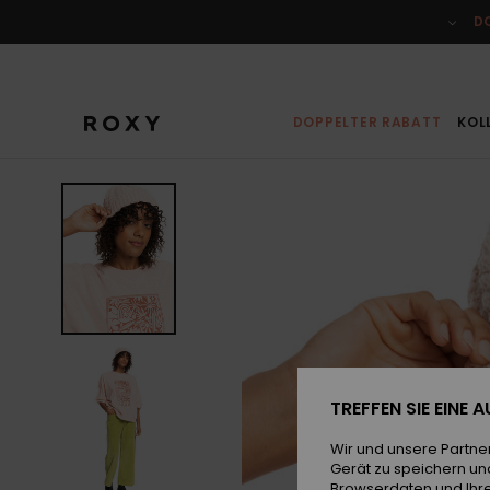
Direkt
zur
D
Produktinformation
springen
DOPPELTER RABATT
KOL
TREFFEN SIE EINE
Wir und unsere Partne
Gerät zu speichern un
Browserdaten und Ihre