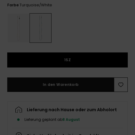
Playsuits
Handsch
Turquoise/white
Farbe
ROXY APP
Schals
FAQ
Snow-
Schultas
ansehen
Shorts
Accessoi
Schulbe
WUNSCHLISTE
Hüte & B
Röcke
Accessoi
Sonnenbr
Kleidung Tipps
1SZ
Wetsuits
Rashgua
Neopren
In den Warenkorb
Accessoi
Swim
Lieferung nach Hause oder zum Abholort
Lieferung geplant ab
8 August
Kleidung