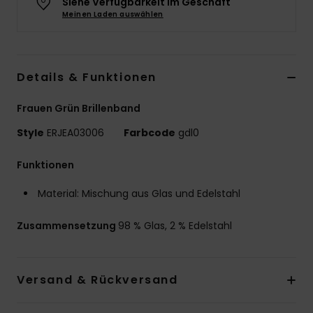
Siehe Verfügbarkeit im Geschäft
Meinen Laden auswählen
Accessoi
Schuhe
Details & Funktionen
Fitness
Frauen Grün Brillenband
Style
ERJEA03006
Farbcode
gdl0
Snow
Funktionen
Material: Mischung aus Glas und Edelstahl
Zusammensetzung
98 % Glas, 2 % Edelstahl
Versand & Rückversand