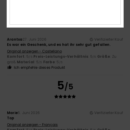
5
/5
Arantxa
27. Juni 2026
Verifizierter Kauf
Es war ein Geschenk, und es hat ihr sehr gut gefallen.
Original anzeigen - Castellano
Komfort
: 5
Preis-Leistungs-Verhältnis
: 5
Größe
: Zu
/5
/5
groß
Material
: 5
Farbe
: 5
/5
/5
Ich empfehle dieses Produkt
5
/5
Marie
5. Juni 2026
Verifizierter Kauf
Top
Original anzeigen - Français
Komfort
: 5
Preis-Leistungs-Verhältnis
: 5
Größe
: