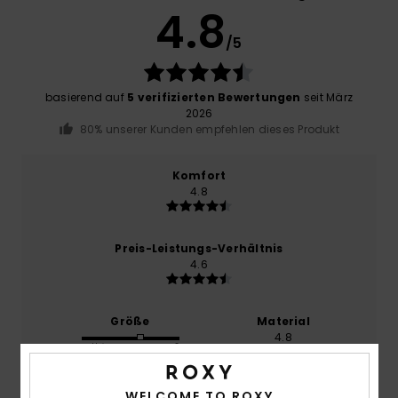
4.8
/5
basierend auf
5 verifizierten Bewertungen
seit März
2026
80% unserer Kunden empfehlen dieses Produkt
Komfort
4.8
Preis-Leistungs-Verhältnis
4.6
Größe
Material
4.8
Zu klein
Zu groß
Farbe
WELCOME TO ROXY