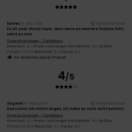
Esther
24. Mai 2026
Verifizierter Kauf
Es ist zwar etwas teuer, aber wenn es mehrere Saisons hält,
lohnt es sich
Original anzeigen - Castellano
Komfort
: 5
Preis-Leistungs-Verhältnis
: 4
Größe
:
/5
/5
Perfekte Größe
Material
: 5
Farbe
: 5
/5
/5
Ich empfehle dieses Produkt
4
/5
Angeles
31. März 2026
Verifizierter Kauf
Dazu kann ich nichts sagen, ich habe es noch nicht benutzt
Original anzeigen - Castellano
Komfort
: 4
Preis-Leistungs-Verhältnis
: 4
Größe
:
/5
/5
Perfekte Größe
Material
: 4
Farbe
: 5
/5
/5