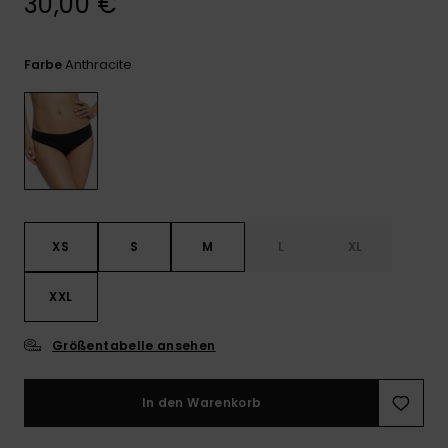
30,00 €
Playsuits
Handsch
ROXY APP
Schals
FAQ
Snow-
Schultas
ansehen
Shorts
Accessoi
Schulbe
Anthracite
Farbe
WUNSCHLISTE
Hüte & B
Röcke
Accessoi
Sonnenbr
Kleidung Tipps
Wetsuits
XS
S
M
L
XL
Rashgua
Neopren
XXL
Accessoi
Größentabelle ansehen
Swim
In den Warenkorb
Kleidung