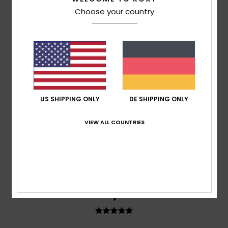
5.0
Choose your country
5
/5
US SHIPPING ONLY
DE SHIPPING ONLY
Gemma
3. Juli 2026
Verifizierter Kauf
Die Größe passt gut.
VIEW ALL COUNTRIES
Original anzeigen - Castellano
Komfort
: 5
Preis-Leistungs-Verhältnis
: 5
Größe
:
/5
/5
Perfekte Größe
Material
: 5
Farbe
: 5
/5
/5
Ich empfehle dieses Produkt
5
/5