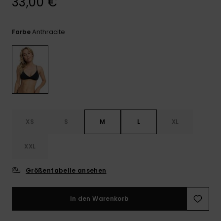
33,00 €
Playsuits
Handsch
ROXY APP
Schals
FAQ
Snow-
Schultas
ansehen
Shorts
Accessoi
Schulbe
Anthracite
Farbe
WUNSCHLISTE
Hüte & B
Röcke
Accessoi
Sonnenbr
Kleidung Tipps
Wetsuits
XS
S
M
L
XL
Rashgua
Neopren
XXL
Accessoi
Größentabelle ansehen
Swim
In den Warenkorb
Kleidung