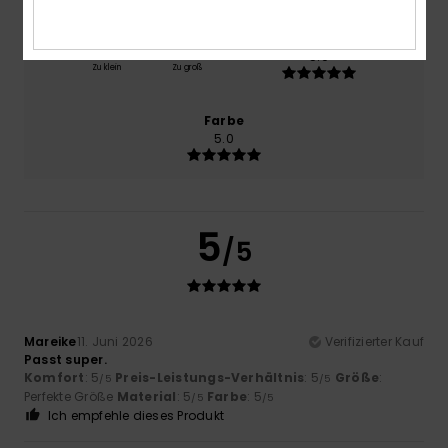
Größe
Material
5.0
Zu klein
Zu groß
Farbe
5.0
5
/5
Mareike
11. Juni 2026
Verifizierter Kauf
Passt super.
Komfort
: 5
Preis-Leistungs-Verhältnis
: 5
Größe
:
/5
/5
Perfekte Größe
Material
: 5
Farbe
: 5
/5
/5
Ich empfehle dieses Produkt