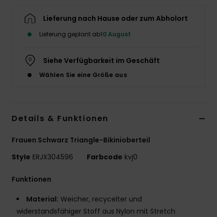
Accessoi
Lieferung nach Hause oder zum Abholort
Lieferung geplant ab
10 August
Schuhe
Siehe Verfügbarkeit im Geschäft
Fitness
Wählen Sie eine Größe aus
Snow
Details & Funktionen
Frauen Schwarz Triangle-Bikinioberteil
Style
ERJX304596
Farbcode
kvj0
Funktionen
Material:
Weicher, recycelter und
widerstandsfähiger Stoff aus Nylon mit Stretch