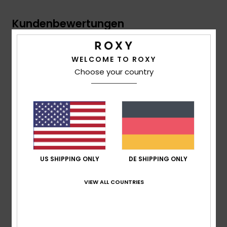
Kundenbewertungen
Durchschnittliche Bewertung
WELCOME TO ROXY
5.0
Choose your country
/5
basierend auf
2 verifizierten Bewertungen
seit Mai
2026
100% unserer Kunden empfehlen dieses Produkt
US SHIPPING ONLY
DE SHIPPING ONLY
Komfort
4.5
VIEW ALL COUNTRIES
Preis-Leistungs-Verhältnis
4.5