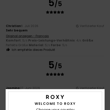
5
/5
Christian
6. Juli 2026
Verifizierter Kauf
Sehr bequem
Original anzeigen - Français
Komfort
: 5
Preis-Leistungs-Verhältnis
: 4
Größe
:
/5
/5
Perfekte Größe
Material
: 5
Farbe
: 5
/5
/5
Ich empfehle dieses Produkt
5
/5
Jasmina
27. Juni 2026
Verifizierter Kauf
Perfekte Schuhe sehr bek
Komfort
: 5
Preis-Leistungs-Verhältnis
: 5
Material
: 5
/5
/5
/5
Farbe
: 5
/5
WELCOME TO ROXY
Choose your country