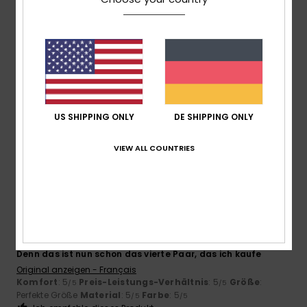
5
/5
Romina Belen
13. Juni 2026
Verifizierter Kauf
Sehr bequem
Komfort
: 5
Preis-Leistungs-Verhältnis
: 3
Größe
: Klein
/5
/5
US SHIPPING ONLY
DE SHIPPING ONLY
Material
: 5
Farbe
: 4
/5
/5
Ich empfehle dieses Produkt
VIEW ALL COUNTRIES
5
/5
Ghislaine
4. Juni 2026
Verifizierter Kauf
Denn das ist nun schon das vierte Paar, das ich kaufe
Original anzeigen - Français
Komfort
: 5
Preis-Leistungs-Verhältnis
: 5
Größe
:
/5
/5
Perfekte Größe
Material
: 5
Farbe
: 5
/5
/5