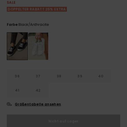
Playsuits
Handsch
SALE
ROXY APP
Schals
DOPPELTER RABATT 25% EXTRA
FAQ
Snow-
Schultas
ansehen
Shorts
Accessoi
Schulbe
WUNSCHLISTE
Hüte & B
Black/anthracite
Farbe
Röcke
Accessoi
Sonnenbr
Kleidung Tipps
Wetsuits
Rashgua
36
37
38
39
40
Neopren
Accessoi
41
42
Swim
Größentabelle ansehen
Kleidung
Nicht auf Lager