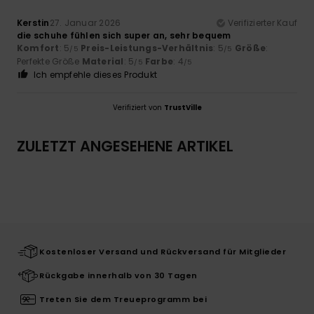
Kerstin
27. Januar 2026
Verifizierter Kauf
die schuhe fühlen sich super an, sehr bequem
Komfort
: 5
Preis-Leistungs-Verhältnis
: 5
Größe
:
/5
/5
Perfekte Größe
Material
: 5
Farbe
: 4
/5
/5
Ich empfehle dieses Produkt
Verifiziert von
TrustVille
ZULETZT ANGESEHENE ARTIKEL
Kostenloser Versand und Rückversand für Mitglieder
Rückgabe innerhalb von 30 Tagen
Treten Sie dem Treueprogramm bei