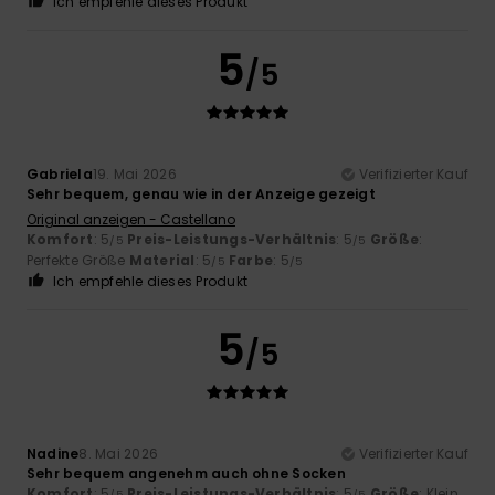
Ich empfehle dieses Produkt
5
/5
Gabriela
19. Mai 2026
Verifizierter Kauf
Sehr bequem, genau wie in der Anzeige gezeigt
Original anzeigen - Castellano
Komfort
: 5
Preis-Leistungs-Verhältnis
: 5
Größe
:
/5
/5
Perfekte Größe
Material
: 5
Farbe
: 5
/5
/5
Ich empfehle dieses Produkt
5
/5
Nadine
8. Mai 2026
Verifizierter Kauf
Sehr bequem angenehm auch ohne Socken
Komfort
: 5
Preis-Leistungs-Verhältnis
: 5
Größe
: Klein
/5
/5