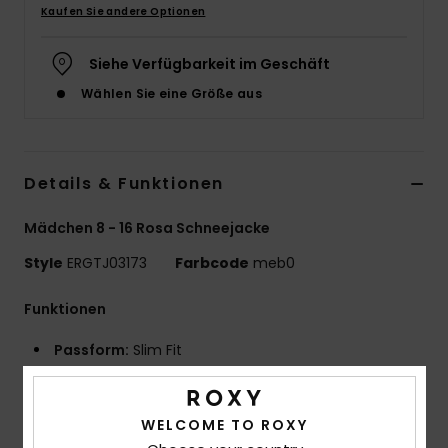
Kaufen Sie andere Optionen
Accessoi
Siehe Verfügbarkeit im Geschäft
Schuhe
Wählen Sie eine Größe aus
Fitness
Details & Funktionen
Snow
Mädchen 8 - 16 Rosa Schneejacke
Style
ERGTJ03173
Farbcode
meb0
Funktionen
Passform:
Slim Fit
Imprägnierung:
Die Technologie 15K ROXY DryFlight®
[15.000 mm / 10.000 g]
WELCOME TO ROXY
Dauerhaft wasserabweisende Imprägnierung ohne