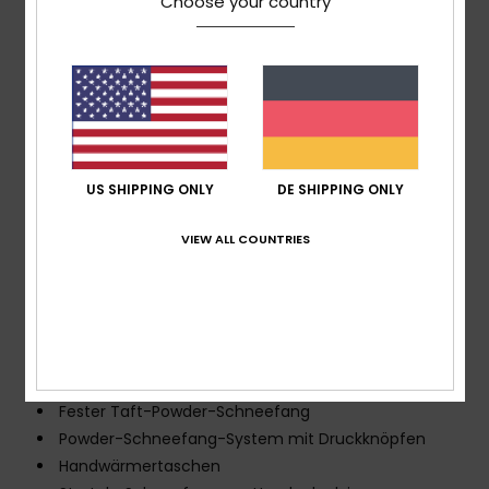
Choose your country
PFC
An kritischen Stellen verklebte Nähte
Material:
JIAREN-Leinwandgewebe aus 100 %
recyceltem Polyester und Leinwandgewebe aus 100 %
recyceltem Polyester
Isolierung:
ROXY WarmFlight®, 70 % recycelt
[Füllgewicht: 140 g – Torso, Kapuze, Ärmel] und
US SHIPPING ONLY
DE SHIPPING ONLY
daunenähnliche Polsterung, 100 % recycelt [Füllgewicht:
75 g an gesteppten Stellen]
VIEW ALL COUNTRIES
Futter:
Leichter Taft-Stoff aus 60 % recyceltem
Polyester und gebürsteter Trikot-Stoff
Andere Features:
1-fach verstellbare und
abnehmbare Kapuze
Helmtaugliche Kapuze mit Schneefang
Saumweitenverstellung
Fester Taft-Powder-Schneefang
Powder-Schneefang-System mit Druckknöpfen
Handwärmertaschen