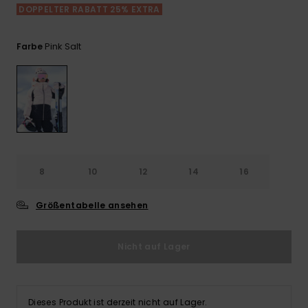
Playsuits
Handsch
DOPPELTER RABATT 25% EXTRA
ROXY APP
Schals
FAQ
Snow-
Schultas
ansehen
Shorts
Accessoi
Schulbe
Pink Salt
Farbe
WUNSCHLISTE
Hüte & B
Röcke
Accessoi
Sonnenbr
Kleidung Tipps
Wetsuits
8
10
12
14
16
Rashgua
Neopren
Größentabelle ansehen
Accessoi
Swim
Nicht auf Lager
Kleidung
Dieses Produkt ist derzeit nicht auf Lager.