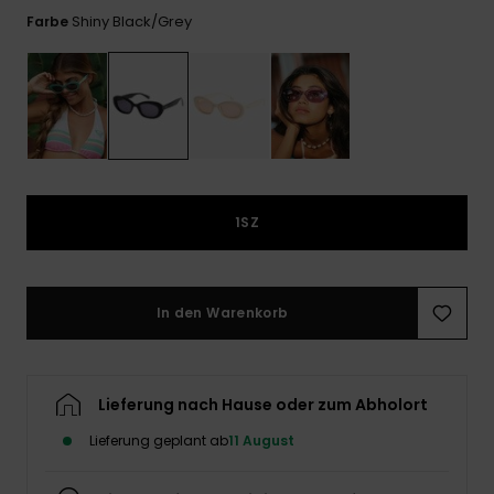
Playsuits
Handsch
Shiny Black/grey
Farbe
ROXY APP
Schals
FAQ
Snow-
Schultas
ansehen
Shorts
Accessoi
Schulbe
WUNSCHLISTE
Hüte & B
Röcke
Accessoi
Sonnenbr
Kleidung Tipps
Wetsuits
1SZ
Rashgua
Neopren
In den Warenkorb
Accessoi
Swim
Lieferung nach Hause oder zum Abholort
Lieferung geplant ab
11 August
Kleidung