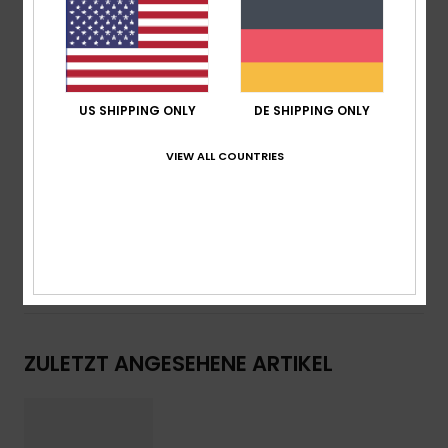
100 % UV-Sonnenschutz
CAT 1, 2 oder 3
ROXY-Metalllogo-Spitze
Etui aus Bio-Baumwollstoff
Garantie:
2 Jahre Garantie
US SHIPPING ONLY
DE SHIPPING ONLY
Download der
Konformitätserklärung
VIEW ALL COUNTRIES
Zusammensetzung
[Hauptstoff] 50 % Bio-Acetat, 50 %
Kunststoff
Versand & Rückversand
ZULETZT ANGESEHENE ARTIKEL