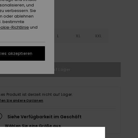
sonalisieren, und
zu verbessern. Sie
en oder ablehnen
B. bestimmte
okie-Richtlinie
und
S
S
M
L
XL
XXL
ößentabelle ansehen
ies akzeptieren
Nicht auf Lager
ses Produkt ist derzeit nicht auf Lager.
fen Sie andere Optionen
Siehe Verfügbarkeit im Geschäft
Wählen Sie eine Größe aus