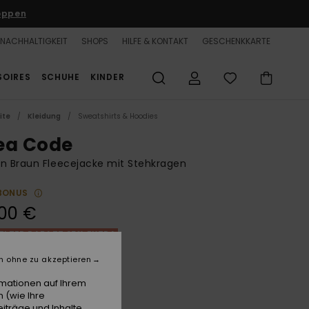
oppen
NACHHALTIGKEIT
SHOPS
HILFE & KONTAKT
GESCHENKKARTE
SOIRES
SCHUHE
KINDER
ite
Kleidung
Sweatshirts & Hoodies
ea Code
n Braun Fleecejacke mit Stehkragen
BONUS
00 €
LTER RABATT 25% EXTRA
n ohne zu akzeptieren
Hazelnut
e
rmationen auf Ihrem
 (wie Ihre
iträge und Inhalte