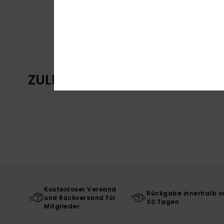
ZULETZT ANGESEHENE ARTIKE
Kostenloser Versand
Rückgabe innerhalb v
und Rückversand für
30 Tagen
Mitglieder