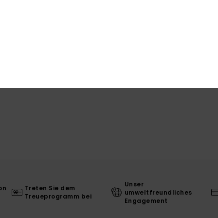
Ver
L
Unser
on
Treten Sie dem
umweltfreundliches
Treueprogramm bei
Engagement