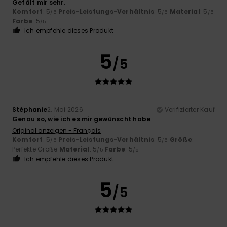
Gefält mir sehr.
Komfort
: 5
Preis-Leistungs-Verhältnis
: 5
Material
: 5
/5
/5
/5
Farbe
: 5
/5
Ich empfehle dieses Produkt
5
/5
Stéphanie
2. Mai 2026
Verifizierter Kauf
Genau so, wie ich es mir gewünscht habe
Original anzeigen - Français
Komfort
: 5
Preis-Leistungs-Verhältnis
: 5
Größe
:
/5
/5
Perfekte Größe
Material
: 5
Farbe
: 5
/5
/5
Ich empfehle dieses Produkt
5
/5