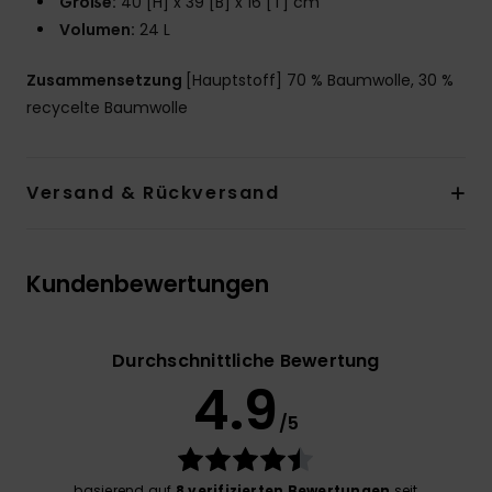
Größe:
40 [H] x 39 [B] x 16 [T] cm
Volumen:
24 L
Zusammensetzung
[Hauptstoff] 70 % Baumwolle, 30 %
recycelte Baumwolle
Versand & Rückversand
Kundenbewertungen
Durchschnittliche Bewertung
4.9
/5
basierend auf
8 verifizierten Bewertungen
seit