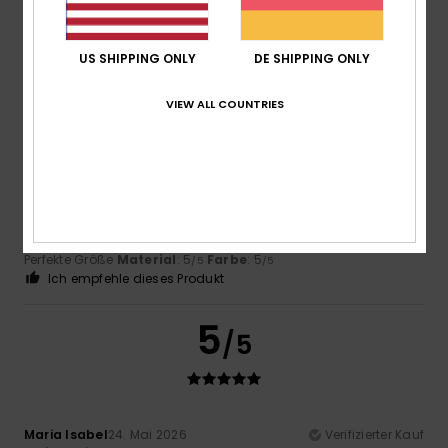
Farbe
: 5
/5
Ich empfehle dieses Produkt
US SHIPPING ONLY
DE SHIPPING ONLY
5
/5
VIEW ALL COUNTRIES
-Starr
15. Juni 2026
Verifizierter Kauf
Eine Strandtasche in toller Größe.
Original anzeigen - Português
Komfort
: 5
Preis-Leistungs-Verhältnis
: 5
Größe
:
/5
/5
Perfekte Größe
Material
: 5
Farbe
: 5
/5
/5
Ich empfehle dieses Produkt
5
/5
Maria Isabel
24. Mai 2026
Verifizierter Kauf