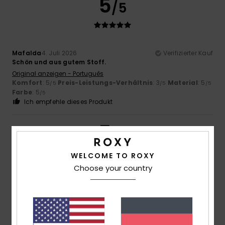
5
/5
Mafalda
4. Juli 2026
Verifizierter Kauf
Schön und aus gutem Stoff.
Original anzeigen - Português
Komfort
: 5
Preis-Leistungs-Verhältnis
: 3
Material
: 5
/5
/5
/5
Farbe
: 5
/5
Ich empfehle dieses Produkt
5
/5
WELCOME TO ROXY
Choose your country
Isabelle
15. Juni 2026
Verifizierter Kauf
Geräumige Tasche mit einer tollen Farbgebung und einem
schönen Muster
Original anzeigen - Français
Preis-Leistungs-Verhältnis
: 5
Größe
: Perfekte Größe
/5