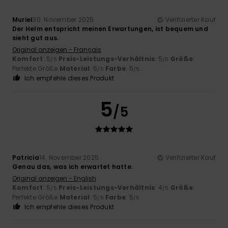
Muriel
30. November 2025
Verifizierter Kauf
Der Helm entspricht meinen Erwartungen, ist bequem und
sieht gut aus.
Original anzeigen - Français
Komfort
: 5
Preis-Leistungs-Verhältnis
: 5
Größe
:
/5
/5
Perfekte Größe
Material
: 5
Farbe
: 5
/5
/5
Ich empfehle dieses Produkt
5
/5
Patricia
14. November 2025
Verifizierter Kauf
Genau das, was ich erwartet hatte.
Original anzeigen - English
Komfort
: 5
Preis-Leistungs-Verhältnis
: 4
Größe
:
/5
/5
Perfekte Größe
Material
: 5
Farbe
: 5
/5
/5
Ich empfehle dieses Produkt