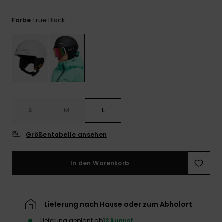
Playsuits
Handsch
ROXY APP
Schals
FAQ
True Black
Farbe
Snow-
Schultas
ansehen
Shorts
Accessoi
Schulbe
WUNSCHLISTE
Hüte & B
Röcke
Accessoi
Sonnenbr
Kleidung Tipps
Wetsuits
S
M
L
Rashgua
Größentabelle ansehen
Neopren
Accessoi
In den Warenkorb
Swim
Lieferung nach Hause oder zum Abholort
Kleidung
Lieferung geplant ab
12 August