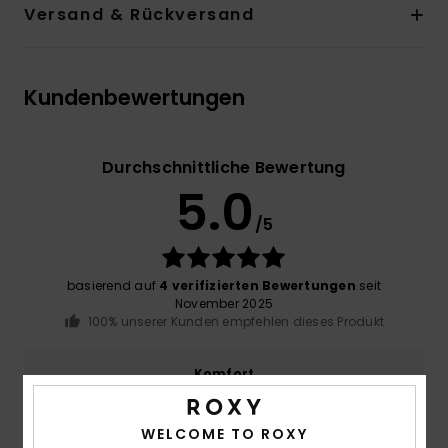
Versand & Rückversand
Kundenbewertungen
Durchschnittliche Bewertung
5.0
/5
basierend auf
4 verifizierten Bewertungen
seit
November 2025
100% unserer Kunden empfehlen dieses Produkt
Komfort
4.5
WELCOME TO ROXY