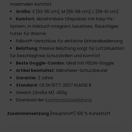
maximalen Komfort
Größe:
S [53-55 cm], M [56-58 cm], L [59-61 cm]
Komfort:
Abnehmbare Ohrpolster mit Easy-Fix-
System, in Halstuch integriert, luxuriöses, flauschiges
Futter für Wärme
Fidlock®-Verschluss für einfache Einhandbedienung
Belüftung:
Passive Belüftung sorgt für Luftzirkulation
für beschlagfreie Schutzbrillen und Komfort
Beste Goggle-Combo:
Ideal mit FEELIN-Goggle
Artikel beinhaltet:
Mikrofaser-Schutzbeutel
Garantie:
2 Jahre
Standard:
CE EN 1077: 2007 KLASSE B
Gewich (Größe M): 450g
Download der
Konformitätserklärung
Zusammensetzung
[Hauptstoff] 100 % Kunststoff