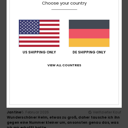
Preis-Leistungs-Verhältnis
Choose your country
4.8
Größe
Material
5.0
Zu klein
Zu groß
Farbe
US SHIPPING ONLY
DE SHIPPING ONLY
5.0
VIEW ALL COUNTRIES
5
/5
Jantine
5. Februar 2026
Verifizierter Kauf
Wunderschöner Helm, etwas zu groß, daher tausche ich ihn
gegen eine Nummer kleiner um, ansonsten genau das, was
ich mir erhofft hatte.