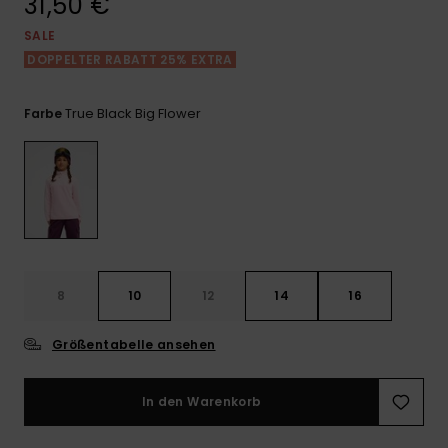
31,50 €
Playsuits
Handsch
ROXY APP
Schals
SALE
FAQ
Snow-
Schultas
ansehen
DOPPELTER RABATT 25% EXTRA
Shorts
Accessoi
Schulbe
WUNSCHLISTE
Hüte & B
True Black Big Flower
Farbe
Röcke
Accessoi
Sonnenbr
Kleidung Tipps
Wetsuits
Rashgua
Neopren
8
10
12
14
16
Accessoi
Größentabelle ansehen
Swim
In den Warenkorb
Kleidung