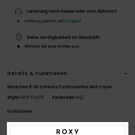
Accessoi
Lieferung nach Hause oder zum Abholort
Lieferung geplant ab
10 August
Schuhe
Siehe Verfügbarkeit im Geschäft
Fitness
Wählen Sie eine Größe aus
Snow
Details & Funktionen
Mädchen 8-16 Schwarz Funktionelles Mid-Layer
Style
ERGFT04011
Farbcode
kvj2
Funktionen
Technologie:
ROXY WarmFlight-Technologie
kombiniert hervorragende Wärmespeicherung,