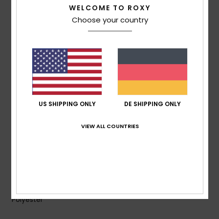
ausgezeichnete Atmungsaktivität, geringes Gewicht
WELCOME TO ROXY
und bequemes Tragegefühl
Choose your country
Passform:
Relaxt
Lockerer Schnitt mit überschnittenen Schultern für
maximalen Komfort und Style
ÖKO-MASSNAHMEN:
Hergestellt aus mindestens
recycelten Fasern [*% ist das Gewicht des recycelten
Inhalts im Vergleich zum Gesamtgewicht des
Kleidungsstücks]
US SHIPPING ONLY
DE SHIPPING ONLY
Material:
Sherpa-Fleece aus recyceltem Polyester
VIEW ALL COUNTRIES
Features:
Taschen für die Hände
Elastische Bündchen
Kragen mit Knopfleiste und Druckknöpfen
Zusammensetzung
[Hauptstoff] 100 % recyceltes
Polyester