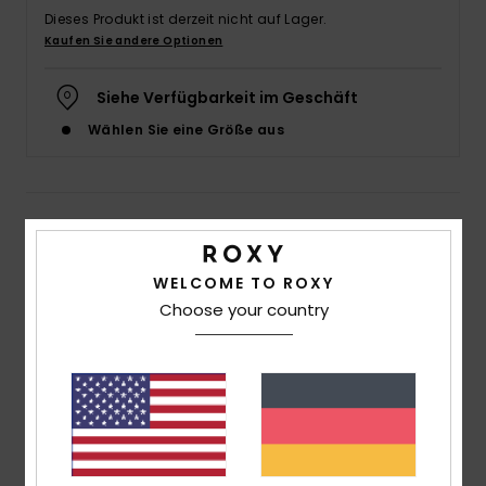
Dieses Produkt ist derzeit nicht auf Lager.
Accessoi
Kaufen Sie andere Optionen
Schuhe
Siehe Verfügbarkeit im Geschäft
Wählen Sie eine Größe aus
Fitness
Snow
Details & Funktionen
Frauen Braun Kürzeres Longsleeve
WELCOME TO ROXY
Choose your country
Style
ERJKT04162
Farbcode
cqr0
Funktionen
Kollektion: Active Collection
Material: Mischgewebe aus 75 % recyceltem
Polyester und 25 % Elastan