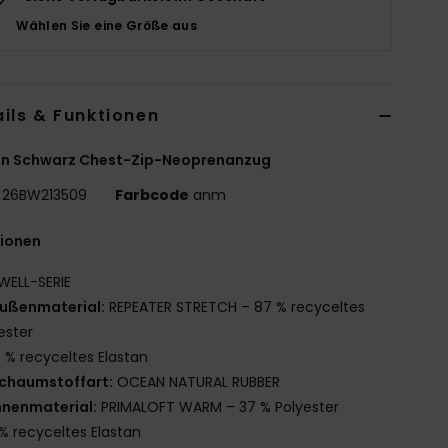
Wählen Sie eine Größe aus
ils & Funktionen
en Schwarz Chest-Zip-Neoprenanzug
26BW213509
Farbcode
anm
tionen
WELL-SERIE
ußenmaterial:
REPEATER STRETCH – 87 % recyceltes
ester
3 % recyceltes Elastan
chaumstoffart:
OCEAN NATURAL RUBBER
nnenmaterial:
PRIMALOFT WARM – 37 % Polyester
% recyceltes Elastan