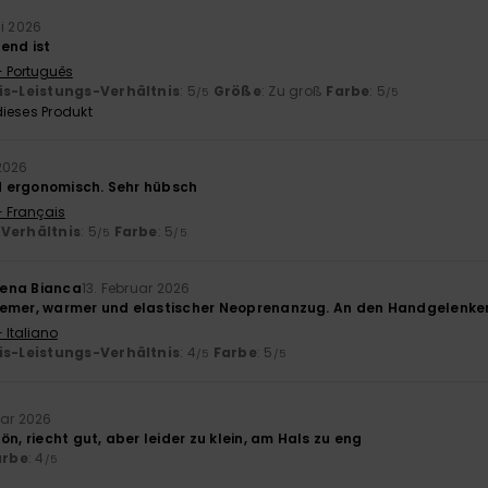
ni 2026
end ist
- Português
is-Leistungs-Verhältnis
: 5
Größe
: Zu groß
Farbe
: 5
/5
/5
ieses Produkt
 2026
 ergonomisch. Sehr hübsch
- Français
-Verhältnis
: 5
Farbe
: 5
/5
/5
ena Bianca
13. Februar 2026
emer, warmer und elastischer Neoprenanzug. An den Handgelenken 
 Italiano
is-Leistungs-Verhältnis
: 4
Farbe
: 5
/5
/5
uar 2026
ön, riecht gut, aber leider zu klein, am Hals zu eng
arbe
: 4
/5