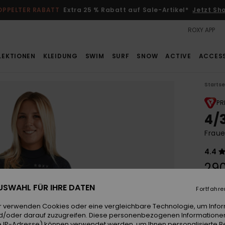
OPPELTER RABATT
Extra 25 % Rabatt auf Sale-Artikel*
Jetzt Sh
ROXY APP
LEKTIONEN
KLEIDUNG
SWIM
SURF
SNOW
ACTIVE
ACCES
Startse
PR
4/
Frau
4.4
29
 AUSWAHL FÜR IHRE DATEN
Fortfahre
Farb
r verwenden Cookies oder eine vergleichbare Technologie, um Info
d/oder darauf zuzugreifen. Diese personenbezogenen Informationen
 IP-Adresse) können verwendet werden, um Ihnen personalisierte Be