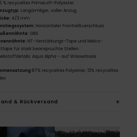
6 % recyceltes PrimaLoft-Polyester
nzugtyp:
Langärmliger, voller Anzug
icke:
4/3 mm
instiegssystem:
Horizontaler Frontreißverschluss
ußennähnte:
GBS
nnennähnte:
NT-Verstärkungs-Tape und Melco-
ttape für stark beanspruchte Stellen
lebstoffdetails: Aqua Alpha – auf Wasserbasis
mmensetzung
87% recyceltes Polyester, 13% recyceltes
dex
sand & Rückversand