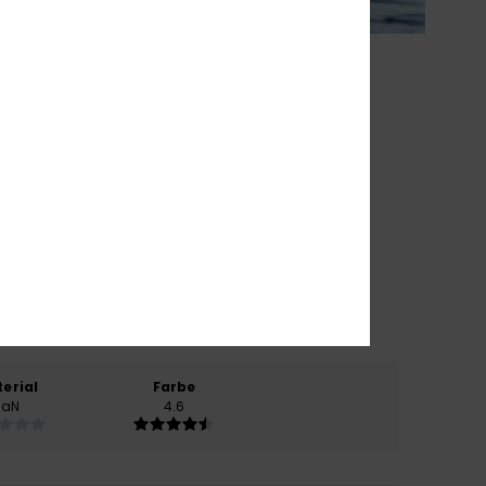
erial
Farbe
NaN
4.6