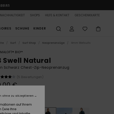
oppen
NACHHALTIGKEIT
SHOPS
HILFE & KONTAKT
GESCHENKKARTE
SOIRES
SCHUHE
KINDER
ite
Surf
Surf Shop
Neoprenanzüge
4mm Wetsuits
IMALOFT® BIO™
3 Swell Natural
en Schwarz Chest-Zip-Neoprenanzug
(5 Bewertungen)
0,00 €
n ohne zu akzeptieren
Animal Print
e
rmationen auf Ihrem
 (wie Ihre
iträge und Inhalte