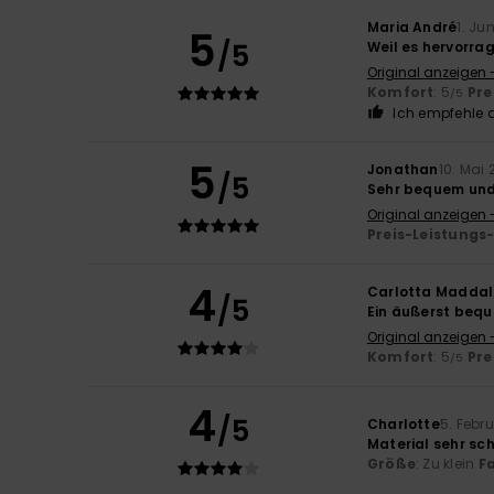
Maria André
1. Ju
5
/5
Weil es hervorrag
Original anzeigen 
Komfort
: 5
Pre
/5
Ich empfehle d
5
Jonathan
10. Mai
/5
Sehr bequem und
Original anzeigen 
Preis-Leistungs
4
Carlotta Maddal
/5
Ein äußerst bequ
Original anzeigen -
Komfort
: 5
Pre
/5
4
/5
Charlotte
5. Febr
Material sehr sch
Größe
: Zu klein
F