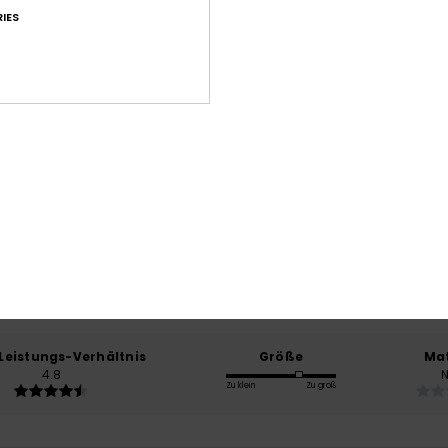
IES
Durchschnittliche Bewertung
4.4
/5
basierend auf
5 verifizierten Bewertungen
seit November 2025
40% unserer Kunden empfehlen dieses Produkt
-Leistungs-Verhältnis
Größe
Mat
4.8
Zu klein
Zu groß