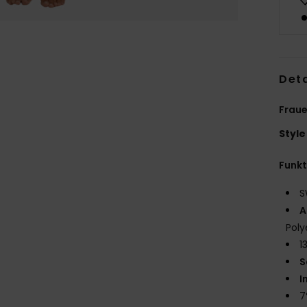
Deta
Frau
Style
Funk
S
A
Poly
1
S
I
7