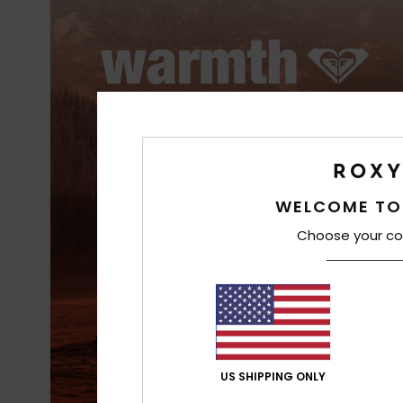
WELCOME TO
PrimaLoft® besteht aus ultrafeinen
Fasern, die Wärme effizient
Choose your co
speichern und sie isolieren. Es
besteht zu 100 % aus recycelten
Fasern und wird aus natürlichen
Materialien hergestellt.
US SHIPPING ONLY