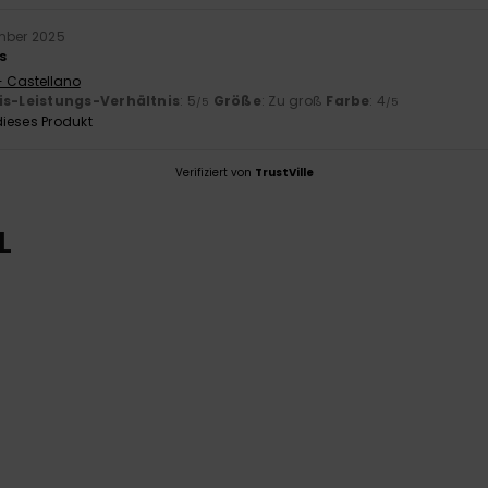
mber 2025
s
- Castellano
is-Leistungs-Verhältnis
: 5
Größe
: Zu groß
Farbe
: 4
/5
/5
ieses Produkt
Verifiziert von
TrustVille
L