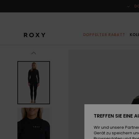
Direkt
zur
D
Produktinformation
springen
DOPPELTER RABATT
KOL
TREFFEN SIE EINE
Wir und unsere Partne
Gerät zu speichern un
Browserdaten und Ihre