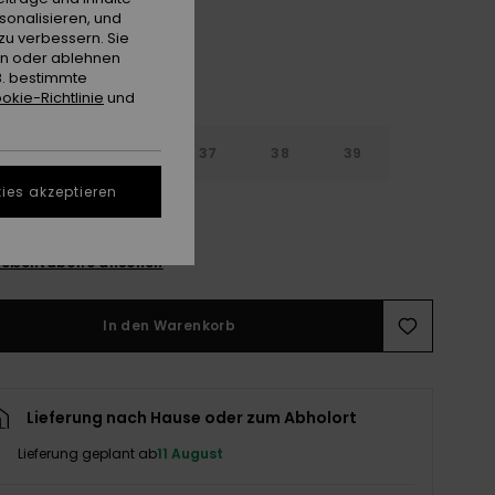
sonalisieren, und
zu verbessern. Sie
en oder ablehnen
B. bestimmte
okie-Richtlinie
und
4
35
36
37
38
39
ies akzeptieren
0
ößentabelle ansehen
In den Warenkorb
Lieferung nach Hause oder zum Abholort
Lieferung geplant ab
11 August