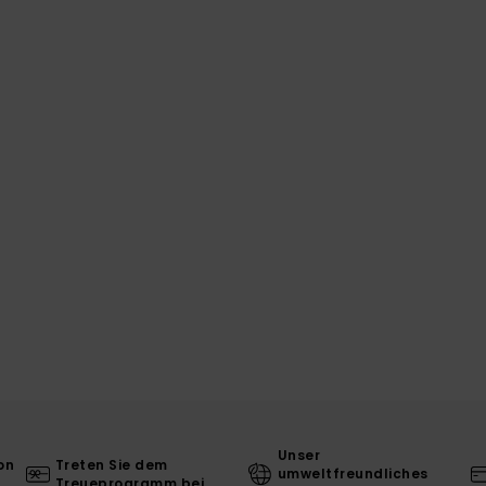
Unser
on
Treten Sie dem
umweltfreundliches
Treueprogramm bei