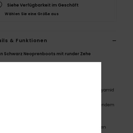
Siehe Verfügbarkeit im Geschäft
Wählen Sie eine Größe aus
ils & Funktionen
n Schwarz Neoprenboots mit runder Zehe
ERJWW03041
Farbcode
kvj0
tionen
aterial:
Mischgewebe aus recyceltem Nylon, Polyamid
Elastan
eopren-Schaum: FreeMax-Neopren mit überragendem
tch für großartige Performance und Haltbarkeit
4 % weniger CO2-Emissionen pro Neoprenanzug
mweltfreundliches Neopren aus Kalkstein und alten