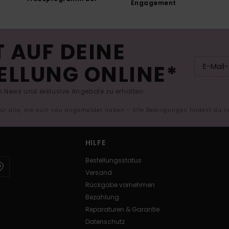
Engagement
 AUF DEINE
ELLUNG ONLINE*
 News und exklusive Angebote zu erhalten.
 für alle, die sich neu angemeldet haben - Alle Bedingungen findest du 
HILFE
Bestellungsstatus
Versand
Rückgabe vornehmen
Bezahlung
Reparaturen & Garantie
Datenschutz