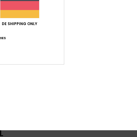
Gumm
N
maxi
DE SHIPPING ONLY
A
K
IES
D
Zusa
Elast
Ver
Gew
L