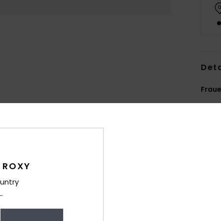
Deta
Fraue
Style
Funk
M
und 
 ROXY
N
untry
Stre
2
U