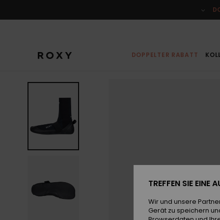
Direkt
zur
D
Produktinformation
springen
DOPPELTER RABATT
KOL
TREFFEN SIE EINE
Wir und unsere Partne
Gerät zu speichern un
Browserdaten und Ihre