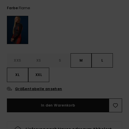
Playsuits
Handsch
ROXY APP
Schals
Flame
Farbe
FAQ
Snow-
Schultas
ansehen
Shorts
Accessoi
Schulbe
WUNSCHLISTE
Hüte & B
Röcke
Accessoi
Sonnenbr
Kleidung Tipps
Wetsuits
XXS
XS
S
M
L
Rashgua
XL
XXL
Neopren
Accessoi
Größentabelle ansehen
Swim
In den Warenkorb
Kleidung