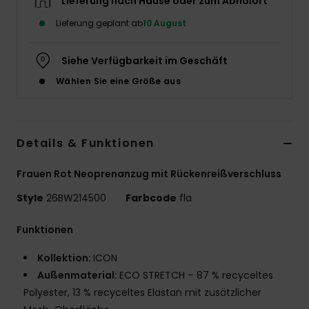
Lieferung nach Hause oder zum Abholort
Accessoi
Lieferung geplant ab
10 August
Siehe Verfügbarkeit im Geschäft
Schuhe
Wählen Sie eine Größe aus
Fitness
Details & Funktionen
Snow
Frauen Rot Neoprenanzug mit Rückenreißverschluss
Style
26BW214500
Farbcode
fla
Funktionen
Kollektion:
ICON
Außenmaterial:
ECO STRETCH – 87 % recyceltes
Polyester, 13 % recyceltes Elastan mit zusätzlicher