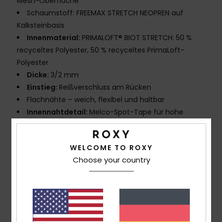
Mesh-Oberfläche
Schaumstoff: FREEMAX STRETCH NEOPREN auf
Kalksteinbasis
Innenmaterial:
PRIMALOFT® BIOT STRETCH: 50 %
recyceltes Polyester, 50 % recyceltes PrimaLoft-
Polyester
Dicke:
3/2 mm
Einstieg:
Reißverschluss am Rücken
Flachnähte – weich, flexibel und haltbar
Innennahtdetail:
Melco-Spot-Tape für hohe
Beanspruchung
Kleberdetails:
Wasserbasierter Aqua Alpha-Kleber
WELCOME TO ROXY
für eine umweltfreundlichere Laminierung
Choose your country
Zusammensetzung
[Hauptstoff] 87 % recycelter
Polyester, 13 % recyceltes Elastan