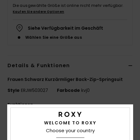
Die ausgewählte Größe ist online nicht mehr verfügbar.
Accessoi
Kaufen Sie andere Optionen
Schuhe
Siehe Verfügbarkeit im Geschäft
Wählen Sie eine Größe aus
Fitness
Snow
Details & Funktionen
Frauen Schwarz Kurzärmliger Back-Zip-Springsuit
Style
ERJW503027
Farbcode
kvj0
Funktionen
Material:
Mischgewebe aus recyceltem Polyester
WELCOME TO ROXY
und Elastan
Choose your country
Neoprenschaum: StretchFlight Eco