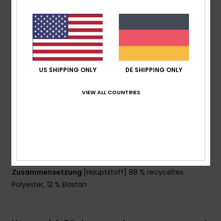
Technologie:
Verstellbarer Hydrowrap-
Halsverschluss für eine wasserdichte Abdichtung
Futter:
Futter aus recyceltem Polyester und Nylon
Näht: Q-Lock-Nähte
Kleber auf Wasserbasis für die Laminierung
Hals:
Stehkragen
US SHIPPING ONLY
DE SHIPPING ONLY
Einstieg:
Reißverschluss am Rücken mit
Plastikreißverschluss YKK #10
VIEW ALL COUNTRIES
Weitere Merkmale: Schlüsselschlaufe
Glideskin-Halsmanschette, ein ultraglattes
Neoprenfutter für überragenden Komfort
Das Aussehen des Produkts kann sich je nach
Druckplatzierung leicht unterscheiden
Zusammensetzung
[Hauptstoff] 88 % recyceltes
Polyester, 12 % Elastan