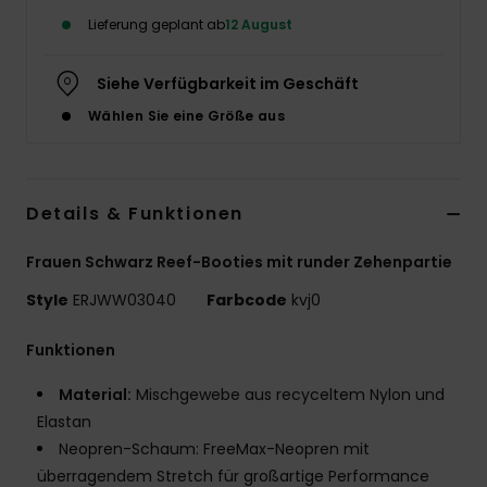
Lieferung geplant ab
12 August
Accessoi
Siehe Verfügbarkeit im Geschäft
Schuhe
Wählen Sie eine Größe aus
Fitness
Details & Funktionen
Snow
Frauen Schwarz Reef-Booties mit runder Zehenpartie
Style
ERJWW03040
Farbcode
kvj0
Funktionen
Material:
Mischgewebe aus recyceltem Nylon und
Elastan
Neopren-Schaum: FreeMax-Neopren mit
überragendem Stretch für großartige Performance