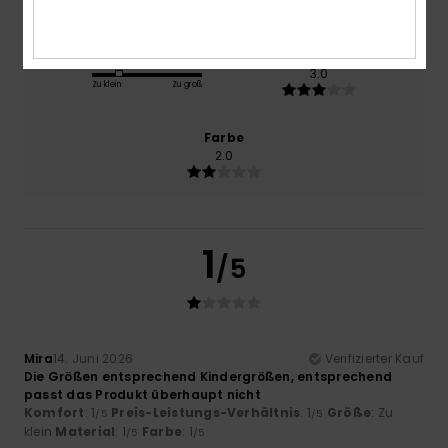
Größe
Material
3.0
Zu klein
Zu groß
Farbe
2.0
1
/5
Mira
14. Juni 2026
Verifizierter Kauf
Die Größen entsprechend Kindergrößen, entsprechend
passt das Produkt überhaupt nicht
Komfort
: 1
Preis-Leistungs-Verhältnis
: 1
Größe
: Zu
/5
/5
klein
Material
: 1
Farbe
: 1
/5
/5