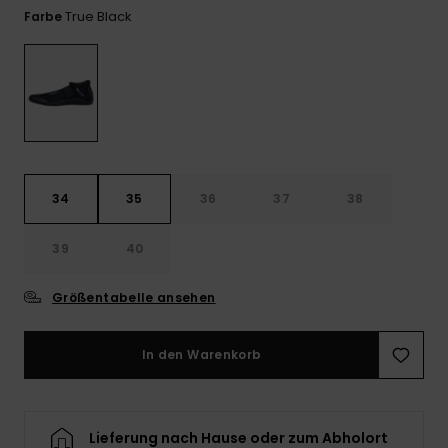
Playsuits
Handsch
True Black
Farbe
ROXY APP
Schals
FAQ
Snow-
Schultas
ansehen
Shorts
Accessoi
Schulbe
WUNSCHLISTE
Hüte & B
Röcke
Accessoi
Sonnenbr
Kleidung Tipps
34
35
36
37
38
Wetsuits
39
40
Rashgua
Neopren
Größentabelle ansehen
Accessoi
In den Warenkorb
Swim
Kleidung
Lieferung nach Hause oder zum Abholort