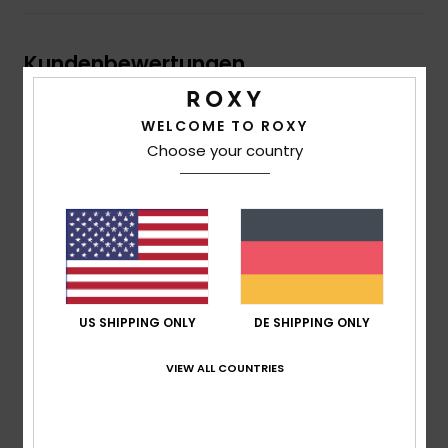
Kundenbewertungen
WELCOME TO ROXY
Durchschnittliche Bewertung
Choose your country
3.0
/5
basierend auf
2 verifizierten Bewertungen
seit
Dezember 2025
50% unserer Kunden empfehlen dieses Produkt
US SHIPPING ONLY
DE SHIPPING ONLY
Komfort
3.0
VIEW ALL COUNTRIES
Preis-Leistungs-Verhältnis
2.5