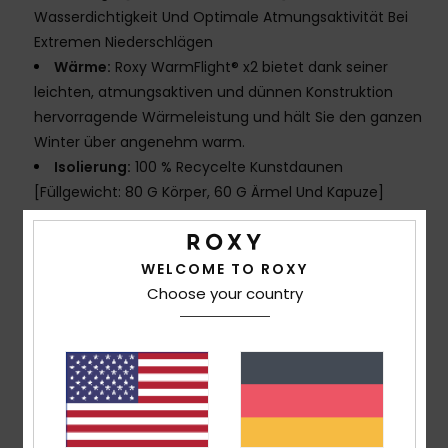
Wasserdichtigkeit Und Optimale Atmungsaktivität Bei
Extremen Niederschlägen
Wärme:
Roxy WarmFlight® x2 bietet dank seiner
leichten, atmungsaktiven und dünnen Konstruktion
hervorragende Wärmeleistung und hält Sie den ganzen
Winter über angenehm warm.
Isolierung:
100 % Recycelte Kunstdaunen
[Füllgewicht: 80 G Körper, 60 G Ärmel Und Kapuze]
Passform:
Entspannt, eine trendige, lockere
Passform mit überschnittenen Schultern für
maximalen Komfort und Stil
WELCOME TO ROXY
ÖKOLOGISCHE MASSNAHMEN:
Hergestellt Aus
Choose your country
Mindestens 70 % Recycelten Fasern [% Ist Der
Recyclinganteil Nach Gewicht]
PFAS-freie wasserabweisende Beschichtung
Obermaterial:
100 % recyceltes Polyester-Dobby
MERKMALE
Nähte:
Voll Verklebte Nähte