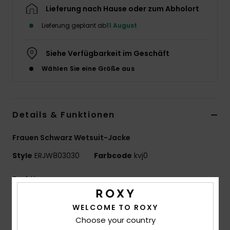
Lieferung nach Hause oder zum Abholort
Accessoi
Lieferung geplant ab
11 August
Schuhe
Siehe Verfügbarkeit im Geschäft
Wählen Sie eine Größe aus
Fitness
Snow
Details & Funktionen
Frauen Schwarz Wetsuit-Jacke
Style
ERJW803030
Farbcode
kvj0
Funktionen
Umweltfreundliches Material:
Mischgewebe aus
WELCOME TO ROXY
recyceltem Polyester und Elastan
Choose your country
Eco StretchFlight