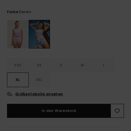
Playsuits
Handsch
ROXY APP
Schals
FAQ
Denim
Farbe
Snow-
Schultas
ansehen
Shorts
Accessoi
Schulbe
WUNSCHLISTE
Hüte & B
Röcke
Accessoi
Sonnenbr
Kleidung Tipps
Wetsuits
XXS
XS
S
M
L
Rashgua
XL
XXL
Neopren
Accessoi
Größentabelle ansehen
Swim
In den Warenkorb
Kleidung