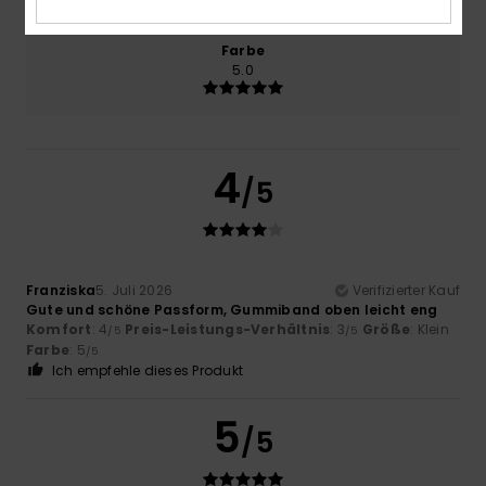
Farbe
5.0
4
/5
Franziska
5. Juli 2026
Verifizierter Kauf
Gute und schöne Passform, Gummiband oben leicht eng
Komfort
: 4
Preis-Leistungs-Verhältnis
: 3
Größe
: Klein
/5
/5
Farbe
: 5
/5
Ich empfehle dieses Produkt
5
/5