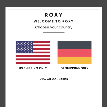
Durchschnittliche Bewertung
4.5
WELCOME TO ROXY
/5
Choose your country
basierend auf
2 verifizierten Bewertungen
seit April
2026
100% unserer Kunden empfehlen dieses Produkt
Komfort
4.5
US SHIPPING ONLY
DE SHIPPING ONLY
Preis-Leistungs-Verhältnis
VIEW ALL COUNTRIES
4.0
Größe
Material
NaN
Zu klein
Zu groß