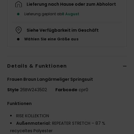
Lieferung nach Hause oder zum Abholort
Accessoi
Lieferung geplant ab
8 August
Schuhe
Siehe Verfügbarkeit im Geschäft
Wählen Sie eine Größe aus
Fitness
Snow
Details & Funktionen
Frauen Braun Langärmeliger Springsuit
Style
26BW243502
Farbcode
cpr0
Funktionen
RISE KOLLEKTION
Außenmaterial:
REPEATER STRETCH – 87 %
recyceltes Polyester