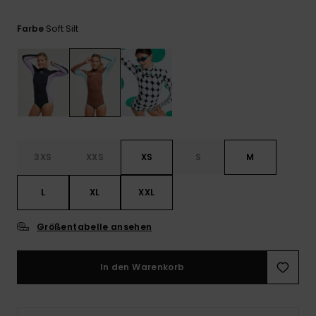
Playsuits
Handsch
ROXY APP
Schals
FAQ
Soft Silt
Farbe
Snow-
Schultas
ansehen
Shorts
Accessoi
Schulbe
WUNSCHLISTE
Hüte & B
Röcke
Accessoi
Sonnenbr
Kleidung Tipps
Wetsuits
3XS
XXS
XS
S
M
Rashgua
L
XL
XXL
Neopren
Accessoi
Größentabelle ansehen
Swim
In den Warenkorb
Kleidung