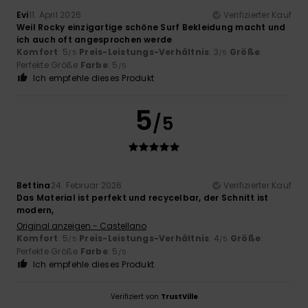
Evi
11. April 2026
Verifizierter Kauf
Weil Rocky einzigartige schöne Surf Bekleidung macht und
ich auch oft angesprochen werde
Komfort
: 5
Preis-Leistungs-Verhältnis
: 3
Größe
:
/5
/5
Perfekte Größe
Farbe
: 5
/5
Ich empfehle dieses Produkt
5
/5
Bettina
24. Februar 2026
Verifizierter Kauf
Das Material ist perfekt und recycelbar, der Schnitt ist
modern,
Original anzeigen - Castellano
Komfort
: 5
Preis-Leistungs-Verhältnis
: 4
Größe
:
/5
/5
Perfekte Größe
Farbe
: 5
/5
Ich empfehle dieses Produkt
Verifiziert von
TrustVille