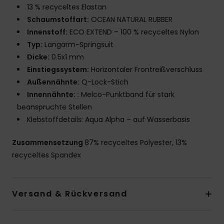
13 % recyceltes Elastan
Schaumstoffart:
OCEAN NATURAL RUBBER
Innenstoff:
ECO EXTEND – 100 % recyceltes Nylon
Typ:
Langarm-Springsuit
Dicke:
0.5x1 mm
Einstiegssystem:
Horizontaler Frontreißverschluss
Außennähnte:
Q-Lock-Stich
Innennähnte:
: Melco-Punktband für stark
beanspruchte Stellen
Klebstoffdetails: Aqua Alpha – auf Wasserbasis
Zusammensetzung
87% recyceltes Polyester, 13%
recyceltes Spandex
Versand & Rückversand