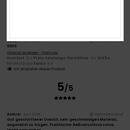
5
/5
Ilona
28. Juni 2026
Verifizierter Kauf
0000
Original anzeigen - Français
Komfort
: 5
Preis-Leistungs-Verhältnis
: 4
Größe
:
/5
/5
Perfekte Größe
Farbe
: 5
/5
Ich empfehle dieses Produkt
5
/5
Ambre
1. Juni 2026
Verifizierter Kauf
Gut geschnittener Overall, sehr geschmeidiges Material,
angenehm zu tragen. Praktischer Reißverschluss vorne,
leicht anzuziehen.