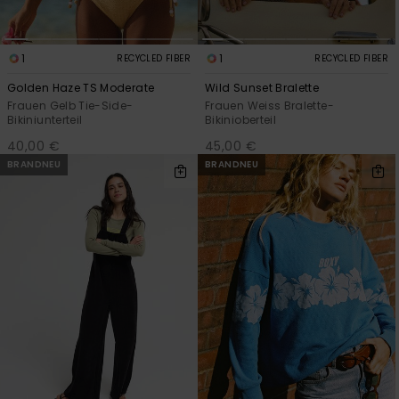
1
1
RECYCLED FIBER
RECYCLED FIBER
Golden Haze TS Moderate
Wild Sunset Bralette
Frauen Gelb Tie-Side-
Frauen Weiss Bralette-
Bikiniunterteil
Bikinioberteil
40,00 €
45,00 €
BRANDNEU
BRANDNEU