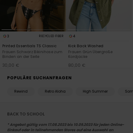
3
4
RECYCLED FIBER
Printed Essentials TS Classic
Kick Back Washed
Frauen Schwarz Bikinihose zum
Frauen Grün Übergroße
Binden an der Seite
Kordjacke
30,00 €
80,00 €
POPULÄRE SUCHANFRAGEN
Rewind
Retro Aloha
High Summer
Som
BACK TO SCHOOL
* Angebot gültig vom 17.08.2023 bis 10.09.2023 für jeden Online-
Einkauf oder in teilnehmenden Stores auf eine Auswahl an