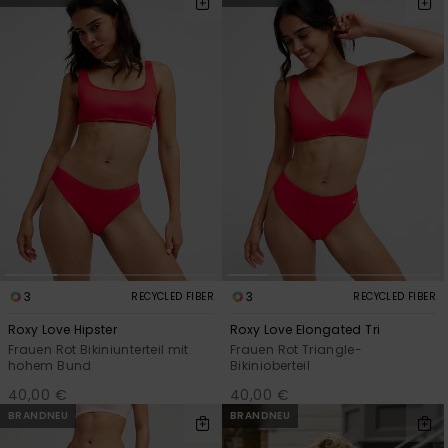
Playsuits
Handsch
ROXY APP
Schals
FAQ
Snow-
Schultas
ansehen
Shorts
Accessoi
Schulbe
WUNSCHLISTE
Hüte & B
Röcke
Accessoi
Sonnenbr
Kleidung Tipps
Wetsuits
Rashgua
Neopren
3
3
RECYCLED FIBER
RECYCLED FIBER
Accessoi
Roxy Love Hipster
Roxy Love Elongated Tri
Frauen Rot Bikiniunterteil mit
Frauen Rot Triangle-
Swim
hohem Bund
Bikinioberteil
40,00 €
40,00 €
BRANDNEU
BRANDNEU
Kleidung