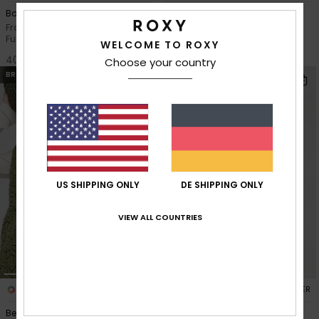
Boundless Spirit 2
Heart Into It
Frauen Schwarz Langärmliges
Frauen Schwarz Sport-BH mit
Funktions-Oberteil
hoher Unterstützung
WELCOME TO ROXY
40,00 €
55,00 €
Choose your country
BRANDNEU
BRANDNEU
US SHIPPING ONLY
DE SHIPPING ONLY
VIEW ALL COUNTRIES
2
1
RECYCLED FIBER
RECYCLED FIBER
Best Town
Basic Mix