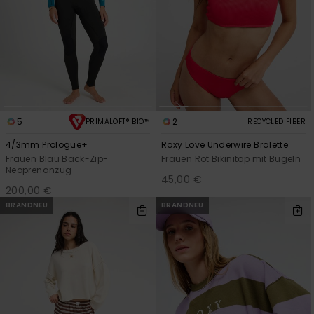
5
2
PRIMALOFT® BIO™
RECYCLED FIBER
4/3mm Prologue+
Roxy Love Underwire Bralette
Frauen Blau Back-Zip-
Frauen Rot Bikinitop mit Bügeln
Neoprenanzug
45,00 €
200,00 €
BRANDNEU
BRANDNEU