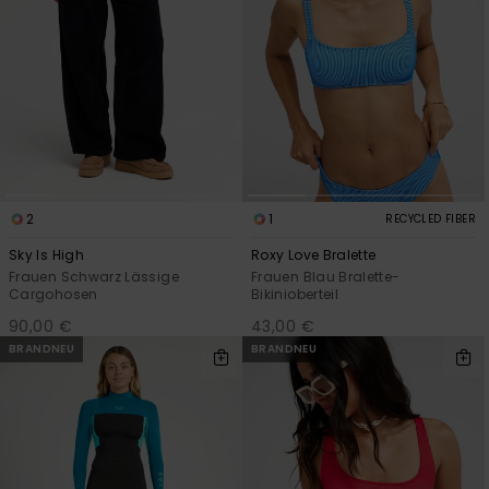
2
1
RECYCLED FIBER
Sky Is High
Roxy Love Bralette
Frauen Schwarz Lässige
Frauen Blau Bralette-
Cargohosen
Bikinioberteil
90,00 €
43,00 €
BRANDNEU
BRANDNEU