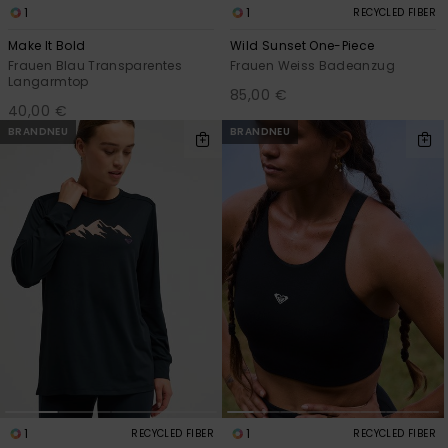
1
1
RECYCLED FIBER
Make It Bold
Wild Sunset One-Piece
Frauen Blau Transparentes
Frauen Weiss Badeanzug
Langarmtop
85,00 €
40,00 €
BRANDNEU
BRANDNEU
1
1
RECYCLED FIBER
RECYCLED FIBER