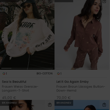
1
1
BIO-COTTON
Sea Is Beautiful
Let It Go Again Emby
Frauen Weiss Oversize-
Frauen Braun Lässiges Button-
Langarm-T-Shirt
Down-Hemd
45,00 €
70,00 €
BRANDNEU
BRANDNEU