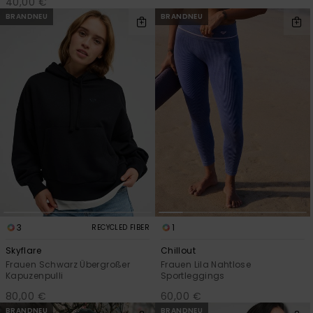
40,00 €
BRANDNEU
BRANDNEU
3
1
RECYCLED FIBER
Skyflare
Chillout
Frauen Schwarz Übergroßer
Frauen Lila Nahtlose
Kapuzenpulli
Sportleggings
80,00 €
60,00 €
BRANDNEU
BRANDNEU