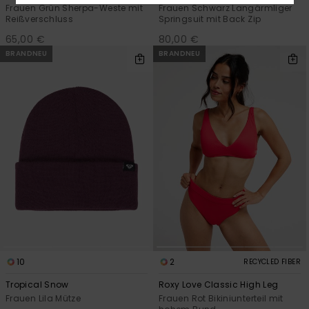
Frauen Grün Sherpa-Weste mit
Frauen Schwarz Langärmliger
Reißverschluss
Springsuit mit Back Zip
65,00 €
80,00 €
BRANDNEU
BRANDNEU
10
2
RECYCLED FIBER
Tropical Snow
Roxy Love Classic High Leg
Frauen Lila Mütze
Frauen Rot Bikiniunterteil mit