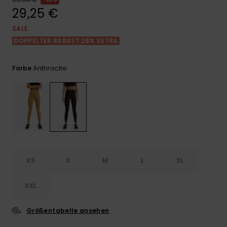
Playsuits
Handsch
29,25 €
ROXY APP
Schals
FAQ
Snow-
Schultas
ansehen
SALE
Shorts
Accessoi
Schulbe
DOPPELTER RABATT 25% EXTRA
WUNSCHLISTE
Hüte & B
Röcke
Accessoi
Anthracite
Farbe
Sonnenbr
Kleidung Tipps
Wetsuits
Rashgua
Neopren
Accessoi
XS
S
M
L
XL
Swim
XXL
Größentabelle ansehen
Kleidung