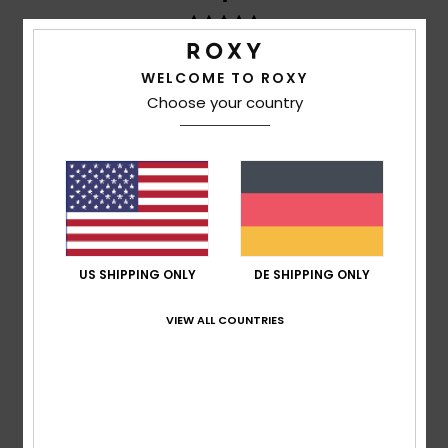
WELCOME TO ROXY
Emma
28. Januar 2026
Verifizierter Kauf
Perfekte Passform, tolle Taschen für Handy und Schlüssel
Choose your country
Original anzeigen - English
Komfort
: 5
Preis-Leistungs-Verhältnis
: 4
Material
: 5
/5
/5
/5
Farbe
: 5
/5
Ich empfehle dieses Produkt
5
/5
US SHIPPING ONLY
DE SHIPPING ONLY
VIEW ALL COUNTRIES
Jessica
14. Januar 2026
Verifizierter Kauf
Gute Dehnbarkeit, gutes, dickes Material
Original anzeigen - English
Komfort
: 5
Preis-Leistungs-Verhältnis
: 5
Größe
: Groß
/5
/5
Material
: 5
Farbe
: 5
/5
/5
Ich empfehle dieses Produkt