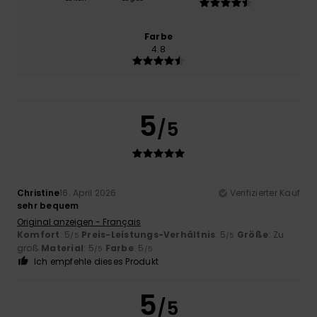
Farbe
4.8
5
/5
Christine
16. April 2026
Verifizierter Kauf
sehr bequem
Original anzeigen - Français
Komfort
: 5
Preis-Leistungs-Verhältnis
: 5
Größe
: Zu
/5
/5
groß
Material
: 5
Farbe
: 5
/5
/5
Ich empfehle dieses Produkt
5
/5