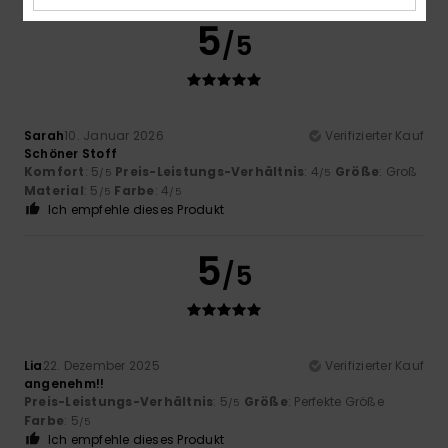
5
/5
Sarah
10. Januar 2026
Verifizierter Kauf
Schöner Stoff
Komfort
: 5
Preis-Leistungs-Verhältnis
: 4
Größe
: Groß
/5
/5
Material
: 5
Farbe
: 4
/5
/5
Ich empfehle dieses Produkt
5
/5
Lia
22. Dezember 2025
Verifizierter Kauf
angenehm!!
Preis-Leistungs-Verhältnis
: 5
Größe
: Perfekte Größe
/5
Farbe
: 5
/5
Ich empfehle dieses Produkt