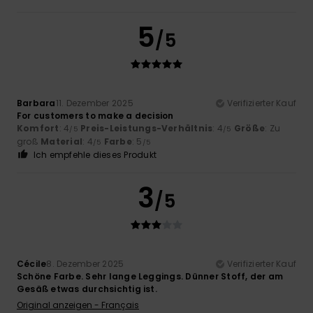
5
/5
Barbara
11. Dezember 2025
Verifizierter Kauf
For customers to make a decision
Komfort
: 4
Preis-Leistungs-Verhältnis
: 4
Größe
: Zu
/5
/5
groß
Material
: 4
Farbe
: 5
/5
/5
Ich empfehle dieses Produkt
3
/5
Cécile
8. Dezember 2025
Verifizierter Kauf
Schöne Farbe. Sehr lange Leggings. Dünner Stoff, der am
Gesäß etwas durchsichtig ist.
Original anzeigen - Français