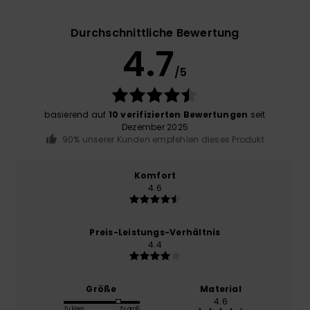
Durchschnittliche Bewertung
4.7
/5
basierend auf
10 verifizierten Bewertungen
seit
Dezember 2025
90% unserer Kunden empfehlen dieses Produkt
Komfort
4.6
Preis-Leistungs-Verhältnis
4.4
Größe
Material
4.6
Zu klein
Zu groß