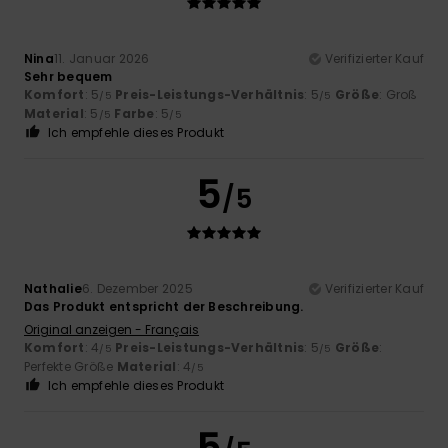
Nina
11. Januar 2026
Verifizierter Kauf
Sehr bequem
Komfort
: 5
Preis-Leistungs-Verhältnis
: 5
Größe
: Groß
/5
/5
Material
: 5
Farbe
: 5
/5
/5
Ich empfehle dieses Produkt
5
/5
Nathalie
6. Dezember 2025
Verifizierter Kauf
Das Produkt entspricht der Beschreibung.
Original anzeigen - Français
Komfort
: 4
Preis-Leistungs-Verhältnis
: 5
Größe
:
/5
/5
Perfekte Größe
Material
: 4
/5
Ich empfehle dieses Produkt
5