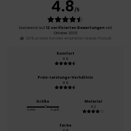
4.8
/5
basierend auf
12 verifizierten Bewertungen
seit
Oktober 2025
83% unserer Kunden empfehlen dieses Produkt
Komfort
4.6
Preis-Leistungs-Verhältnis
4.6
Größe
Material
4.2
Zu klein
Zu groß
Farbe
4.8