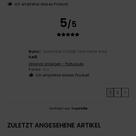
Ich empfehle dieses Produkt
5
/5
Nuno
2. Dezember 2025
Verifizierter Kauf
heiß
Original anzeigen - Português
Farbe
: 4
/5
Ich empfehle dieses Produkt
1
2
>
Verifiziert von
TrustVille
ZULETZT ANGESEHENE ARTIKEL