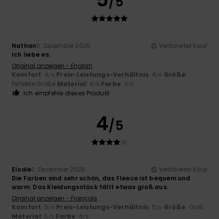
/5
Nathan
5. Dezember 2025
Verifizierter Kauf
Ich liebe es.
Original anzeigen - English
Komfort
: 4
Preis-Leistungs-Verhältnis
: 4
Größe
:
/5
/5
Perfekte Größe
Material
: 4
Farbe
: 5
/5
/5
Ich empfehle dieses Produkt
4
/5
Elodie
2. Dezember 2025
Verifizierter Kauf
Die Farben sind sehr schön, das Fleece ist bequem und
warm. Das Kleidungsstück fällt etwas groß aus.
Original anzeigen - Français
Komfort
: 5
Preis-Leistungs-Verhältnis
: 5
Größe
: Groß
/5
/5
Material
: 5
Farbe
: 4
/5
/5