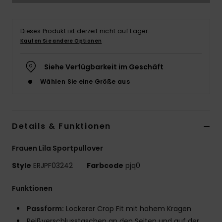
Accessoi
Dieses Produkt ist derzeit nicht auf Lager.
Kaufen Sie andere Optionen
Schuhe
Siehe Verfügbarkeit im Geschäft
Fitness
Wählen Sie eine Größe aus
Snow
Details & Funktionen
Frauen Lila Sportpullover
Style
ERJPF03242
Farbcode
pjq0
Funktionen
Passform:
Lockerer Crop Fit mit hohem Kragen
Reißverschlusstaschen an den Seiten und auf der