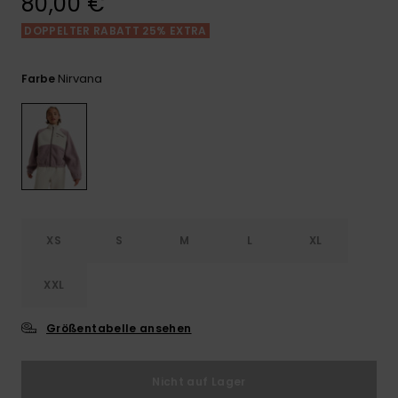
80,00 €
Playsuits
Handsch
ROXY APP
Schals
DOPPELTER RABATT 25% EXTRA
FAQ
Snow-
Schultas
ansehen
Shorts
Accessoi
Schulbe
WUNSCHLISTE
Hüte & B
Nirvana
Farbe
Röcke
Accessoi
Sonnenbr
Kleidung Tipps
Wetsuits
Rashgua
XS
S
M
L
XL
Neopren
Accessoi
XXL
Swim
Größentabelle ansehen
Kleidung
Nicht auf Lager