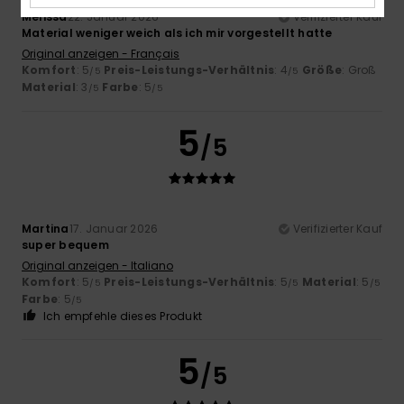
Mélissa
22. Januar 2026
Verifizierter Kauf
Material weniger weich als ich mir vorgestellt hatte
Original anzeigen - Français
Komfort
: 5
Preis-Leistungs-Verhältnis
: 4
Größe
: Groß
/5
/5
Material
: 3
Farbe
: 5
/5
/5
5
/5
Martina
17. Januar 2026
Verifizierter Kauf
super bequem
Original anzeigen - Italiano
Komfort
: 5
Preis-Leistungs-Verhältnis
: 5
Material
: 5
/5
/5
/5
Farbe
: 5
/5
Ich empfehle dieses Produkt
5
/5