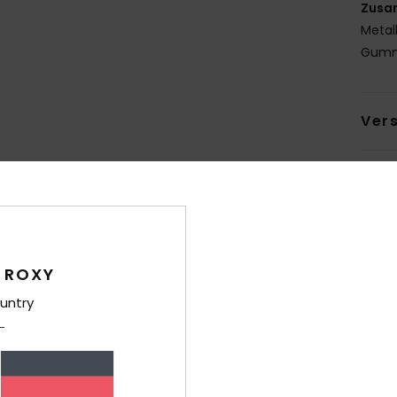
Zusa
Metal
Gum
Ver
Durchschnittliche Bewertung
 ROXY
4.7
untry
/5
basierend auf
7 verifizierten Bewertungen
seit Dezember 2025
43% unserer Kunden empfehlen dieses Produkt