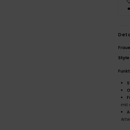
Deta
Fraue
Style
Funk
S
O
F
mit 
A
Artw