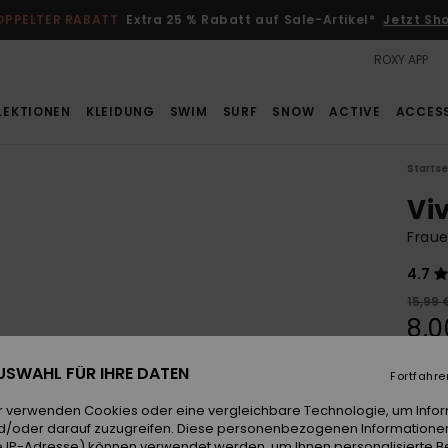
OPPELTER RABATT
Extra 25 % Rabatt auf Sale-Artikel*
Jetzt Sh
ROXY APP
LEKTIONEN
KLEIDUNG
SWIM
SURF
SNOW
ACTIVE
ACCES
Startse
Vi
Fraue
4.7
15,99 
8,0
SALE
 AUSWAHL FÜR IHRE DATEN
Fortfahre
r verwenden Cookies oder eine vergleichbare Technologie, um Info
Farb
d/oder darauf zuzugreifen. Diese personenbezogenen Informationen
 IP-Adresse) können verwendet werden, um Ihnen personalisierte Be