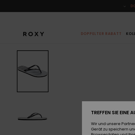
Direkt
zur
D
Produktinformation
springen
DOPPELTER RABATT
KOL
TREFFEN SIE EINE
Wir und unsere Partne
Gerät zu speichern un
Browserdaten und Ihre