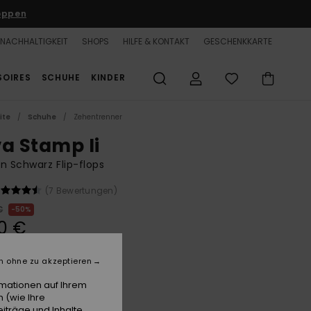
oppen
NACHHALTIGKEIT
SHOPS
HILFE & KONTAKT
GESCHENKKARTE
SOIRES
SCHUHE
KINDER
ite
Schuhe
Zehentrenner
va Stamp Ii
n Schwarz Flip-flops
(7 Bewertungen)
€
50%
0 €
n ohne zu akzeptieren
rmationen auf Ihrem
Black/silver
e
 (wie Ihre
iträge und Inhalte