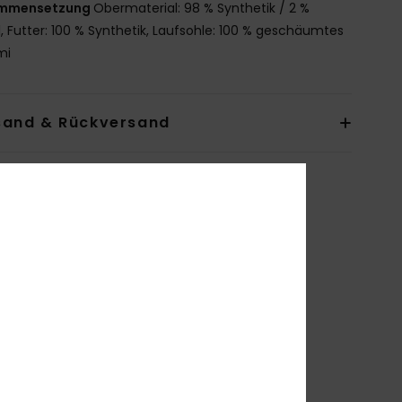
mmensetzung
Obermaterial: 98 % Synthetik / 2 %
l, Futter: 100 % Synthetik, Laufsohle: 100 % geschäumtes
mi
sand & Rückversand