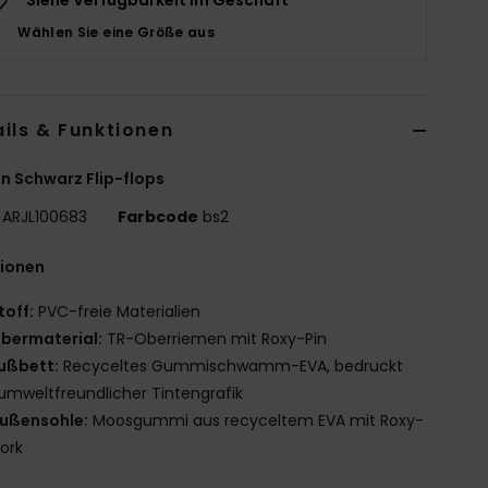
Wählen Sie eine Größe aus
ils & Funktionen
n Schwarz Flip-flops
ARJL100683
Farbcode
bs2
tionen
toff:
PVC-freie Materialien
bermaterial:
TR-Oberriemen mit Roxy-Pin
ußbett:
Recyceltes Gummischwamm-EVA, bedruckt
umweltfreundlicher Tintengrafik
ußensohle:
Moosgummi aus recyceltem EVA mit Roxy-
ork