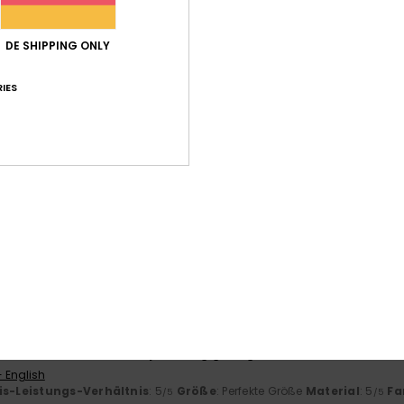
-Leistungs-Verhältnis
Größe
Mat
DE SHIPPING ONLY
4.4
Zu klein
Zu groß
IES
nuar 2026
ck
- Français
nuar 2026
bt diesen Druck.
- Français
r 2026
ein letztes Paar habe ich jahrelang getragen.
- English
is-Leistungs-Verhältnis
: 5
Größe
: Perfekte Größe
Material
: 5
Fa
/5
/5