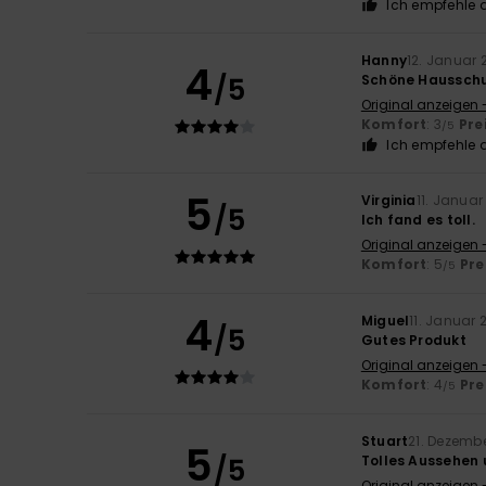
Ich empfehle d
Hanny
12. Januar 
4
/5
Schöne Hausschuh
Original anzeigen 
Komfort
: 3
Pre
/5
Ich empfehle d
5
Virginia
11. Januar
/5
Ich fand es toll.
Original anzeigen 
Komfort
: 5
Pre
/5
4
Miguel
11. Januar 
/5
Gutes Produkt
Original anzeigen 
Komfort
: 4
Pre
/5
Stuart
21. Dezemb
5
/5
Tolles Aussehen 
Original anzeigen 