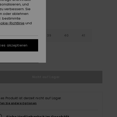
sonalisieren, und
zu verbessern. Sie
en oder ablehnen
B. bestimmte
okie-Richtlinie
und
6
37
38
39
40
41
ies akzeptieren
2
ößentabelle ansehen
Nicht auf Lager
ses Produkt ist derzeit nicht auf Lager.
fen Sie andere Optionen
Siehe Verfügbarkeit im Geschäft