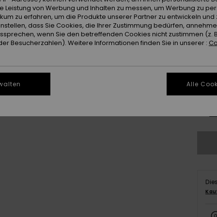
ie Leistung von Werbung und Inhalten zu messen, um Werbung zu per
ikum zu erfahren, um die Produkte unserer Partner zu entwickeln und 
instellen, dass Sie Cookies, die Ihrer Zustimmung bedürfen, annehm
sprechen, wenn Sie den betreffenden Cookies nicht zustimmen (z. 
er Besucherzahlen). Weitere Informationen finden Sie in unserer :
Co
3
walten
Alle Cook
4
Gr
Die
Kau