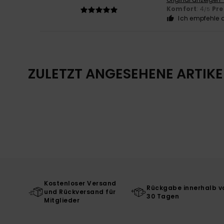
Komfort
: 4
Pre
/5
Ich empfehle d
ZULETZT ANGESEHENE ARTIKE
Kostenloser Versand
Rückgabe innerhalb v
und Rückversand für
30 Tagen
Mitglieder