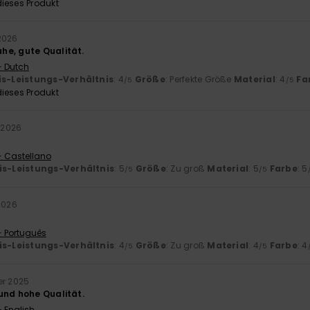
ieses Produkt
2026
e, gute Qualität.
- Dutch
is-Leistungs-Verhältnis
: 4
Größe
: Perfekte Größe
Material
: 4
Fa
/5
/5
ieses Produkt
 2026
- Castellano
is-Leistungs-Verhältnis
: 5
Größe
: Zu groß
Material
: 5
Farbe
: 5
/5
/5
2026
- Português
is-Leistungs-Verhältnis
: 4
Größe
: Zu groß
Material
: 4
Farbe
: 4
/5
/5
er 2025
und hohe Qualität.
- English