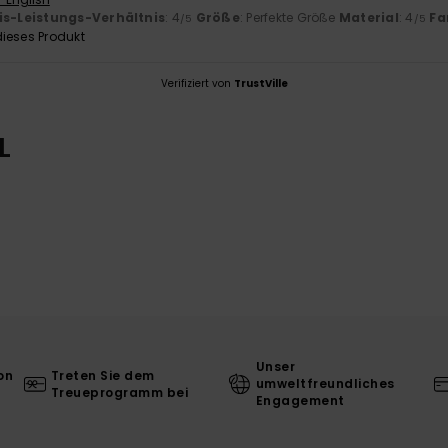
is-Leistungs-Verhältnis
: 4
Größe
: Perfekte Größe
Material
: 4
Fa
/5
/5
ieses Produkt
Verifiziert von
TrustVille
L
Unser
on
Treten Sie dem
umweltfreundliches
Treueprogramm bei
Engagement