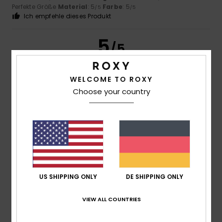
Perfekte Größe
Material
: 5
Farbe
: 5
/5
/5
Ich empfehle dieses Produkt
5
/5
WELCOME TO ROXY
Choose your country
Frederic
8. Juli 2026
Verifizierter Kauf
Genau das, was ich gesucht habe
Original anzeigen - Français
Komfort
: 5
Preis-Leistungs-Verhältnis
: 5
Größe
:
/5
/5
Perfekte Größe
Material
: 5
Farbe
: 5
/5
/5
Ich empfehle dieses Produkt
5
/5
US SHIPPING ONLY
DE SHIPPING ONLY
VIEW ALL COUNTRIES
Carol
7. Juli 2026
Verifizierter Kauf