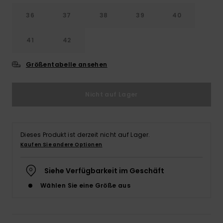
Accessoi
36
37
38
39
40
41
42
Schuhe
Größentabelle ansehen
Fitness
Nicht auf Lager
Snow
Dieses Produkt ist derzeit nicht auf Lager.
Kaufen Sie andere Optionen
Siehe Verfügbarkeit im Geschäft
Wählen Sie eine Größe aus