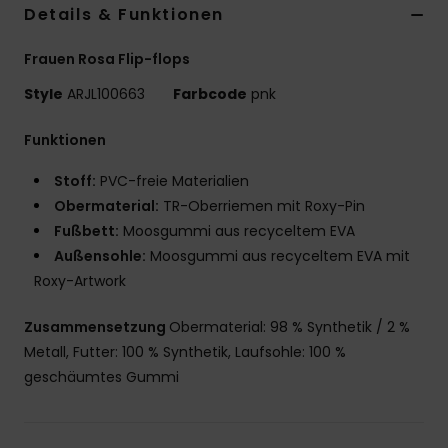
Details & Funktionen
Frauen Rosa Flip-flops
Style
ARJL100663
Farbcode
pnk
Funktionen
Stoff:
PVC-freie Materialien
Obermaterial:
TR-Oberriemen mit Roxy-Pin
Fußbett:
Moosgummi aus recyceltem EVA
Außensohle:
Moosgummi aus recyceltem EVA mit
Roxy-Artwork
Zusammensetzung
Obermaterial: 98 % Synthetik / 2 %
Metall, Futter: 100 % Synthetik, Laufsohle: 100 %
geschäumtes Gummi