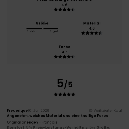
4.6
Größe
Material
4.6
Zu klein
Zu groß
Farbe
4.7
5
/5
Frederique
10. Juli 2026
Verifizierter Kauf
Angenehm, weiches Material und eine knallige Farbe
Original anzeigen - Français
Komfort
: 5
Preis-Leistungs-Verhältnis
: 5
Größe
:
/5
/5