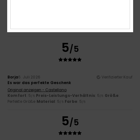
Schlanke und elegante Flip-Flops
Original anzeigen - Français
Komfort
: 5
Preis-Leistungs-Verhältnis
: 5
Größe
:
/5
/5
Perfekte Größe
Material
: 5
Farbe
: 5
/5
/5
Ich empfehle dieses Produkt
5
/5
Borja
6. Juli 2026
Verifizierter Kauf
Es war das perfekte Geschenk
Original anzeigen - Castellano
Komfort
: 5
Preis-Leistungs-Verhältnis
: 5
Größe
:
/5
/5
Perfekte Größe
Material
: 5
Farbe
: 5
/5
/5
5
/5