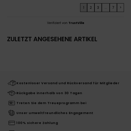
1
2
3
...
7
>
Verifiziert von
TrustVille
ZULETZT ANGESEHENE ARTIKEL
Kostenloser Versand und Rückversand für Mitglieder
Rückgabe innerhalb von 30 Tagen
Treten Sie dem Treueprogramm bei
Unser umweltfreundliches Engagement
100% sichere Zahlung