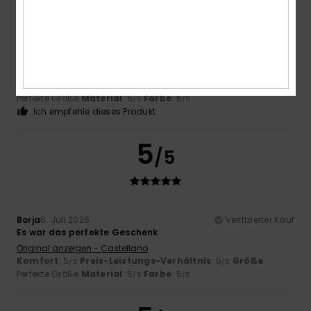
Carol
7. Juli 2026
Verifizierter Kauf
Schlanke und elegante Flip-Flops
Original anzeigen - Français
Komfort
: 5
Preis-Leistungs-Verhältnis
: 5
Größe
:
/5
/5
Perfekte Größe
Material
: 5
Farbe
: 5
/5
/5
Ich empfehle dieses Produkt
5
/5
Borja
6. Juli 2026
Verifizierter Kauf
Es war das perfekte Geschenk
Original anzeigen - Castellano
Komfort
: 5
Preis-Leistungs-Verhältnis
: 5
Größe
:
/5
/5
Perfekte Größe
Material
: 5
Farbe
: 5
/5
/5