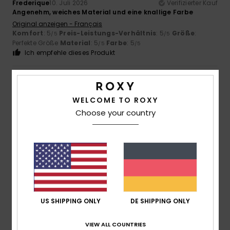
Frederique
10. Juli 2026
Verifizierter Kauf
Angenehm, weiches Material und eine knallige Farbe
Original anzeigen - Français
Komfort
: 5
Preis-Leistungs-Verhältnis
: 5
Größe
:
/5
/5
Perfekte Größe
Material
: 5
Farbe
: 5
/5
/5
Ich empfehle dieses Produkt
5
/5
WELCOME TO ROXY
Choose your country
Frederic
8. Juli 2026
Verifizierter Kauf
Genau das, was ich gesucht habe
Original anzeigen - Français
Komfort
: 5
Preis-Leistungs-Verhältnis
: 5
Größe
:
/5
/5
Perfekte Größe
Material
: 5
Farbe
: 5
/5
/5
Ich empfehle dieses Produkt
US SHIPPING ONLY
DE SHIPPING ONLY
5
/5
VIEW ALL COUNTRIES