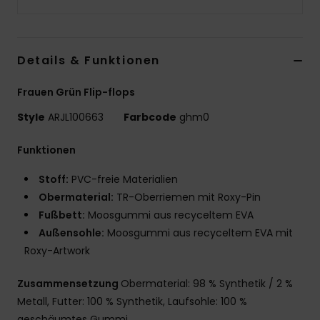
Details & Funktionen
Frauen Grün Flip-flops
Style
ARJL100663
Farbcode
ghm0
Funktionen
Stoff:
PVC-freie Materialien
Obermaterial:
TR-Oberriemen mit Roxy-Pin
Fußbett:
Moosgummi aus recyceltem EVA
Außensohle:
Moosgummi aus recyceltem EVA mit
Roxy-Artwork
Zusammensetzung
Obermaterial: 98 % Synthetik / 2 %
Metall, Futter: 100 % Synthetik, Laufsohle: 100 %
geschäumtes Gummi