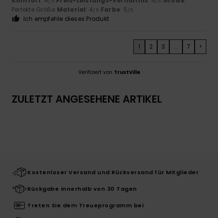
Komfort
: 4
Preis-Leistungs-Verhältnis
: 4
Größe
:
/5
/5
Perfekte Größe
Material
: 4
Farbe
: 5
/5
/5
Ich empfehle dieses Produkt
1
2
3
...
7
>
Verifiziert von
TrustVille
ZULETZT ANGESEHENE ARTIKEL
Kostenloser Versand und Rückversand für Mitglieder
Rückgabe innerhalb von 30 Tagen
Treten Sie dem Treueprogramm bei