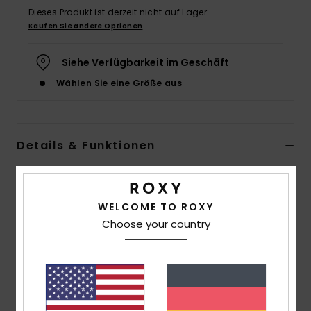
Dieses Produkt ist derzeit nicht auf Lager.
Accessoi
Kaufen Sie andere Optionen
Schuhe
Siehe Verfügbarkeit im Geschäft
Wählen Sie eine Größe aus
Fitness
Snow
Details & Funktionen
Frauen Grün Triangle-Bikinioberteil
Style
ERJX305261
Farbcode
gny3
WELCOME TO ROXY
Choose your country
Funktionen
Kollektion:
„Vista Stripe"-Kollektion
Material:
Weicher, recycelter, texturierter und
widerstandsfähiger Stoff aus Nylon mit Stretch