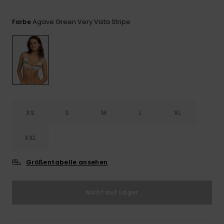
Playsuits
Handsch
ROXY APP
Schals
FAQ
Snow-
Schultas
Agave Green Very Vista Stripe
Farbe
ansehen
Shorts
Accessoi
Schulbe
WUNSCHLISTE
Hüte & B
Röcke
Accessoi
Sonnenbr
Kleidung Tipps
Wetsuits
XS
S
M
L
XL
Rashgua
XXL
Neopren
Accessoi
Größentabelle ansehen
Swim
Nicht auf Lager
Kleidung