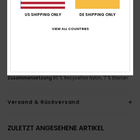
Form:
Triangle
Unterstützung:
reguläre Unterstützung
US SHIPPING ONLY
DE SHIPPING ONLY
Ausschnitt:
V-Ausschnitt
Riemen:
Verstellbare Träger zum Verschieben
VIEW ALL COUNTRIES
Polsterung:
herausnehmbare Polsterung
Bedeckung:
mittlere Bedeckung
Verschluss:
Haken mit 3 Löchern für verschiedene
Längen hinten
Logo:
ROXY-Plakette aus Gummi
Zusammensetzung
93 % Recyceltes Nylon, 7 % Elastan
Versand & Rückversand
ZULETZT ANGESEHENE ARTIKEL