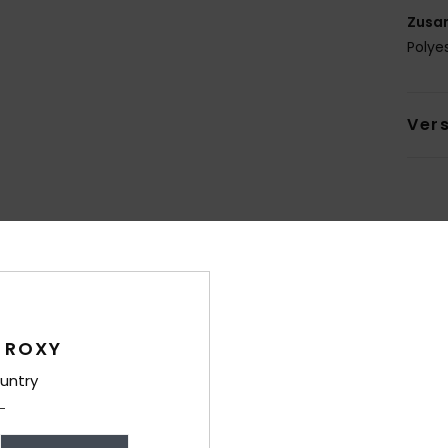
Zusa
Polye
Ver
Durchschnittliche Bewertung
3.7
 ROXY
/5
untry
basierend auf
6 verifizierten Bewertungen
seit Oktober 2025
17% unserer Kunden empfehlen dieses Produkt