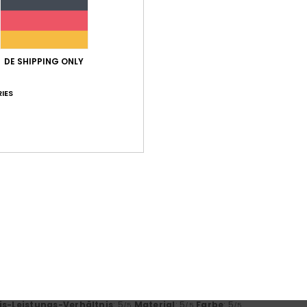
-Leistungs-Verhältnis
Größe
Mat
3.7
Zu klein
Zu groß
DE SHIPPING ONLY
IES
tt
is-Leistungs-Verhältnis
: 4
Größe
: Zu groß
Material
: 4
Farbe
: 5
/5
/5
uar 2026
e Tochter liebt es!
- Français
is-Leistungs-Verhältnis
: 4
Größe
: Klein
Material
: 4
Farbe
: 4
/5
/5
/5
ieses Produkt
2026
t ein Geschenk und wird ihr sicher gefallen.
- Castellano
is-Leistungs-Verhältnis
: 5
Material
: 5
Farbe
: 5
/5
/5
/5