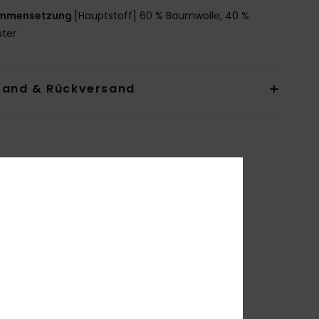
mmensetzung
[Hauptstoff] 60 % Baumwolle, 40 %
ster
sand & Rückversand