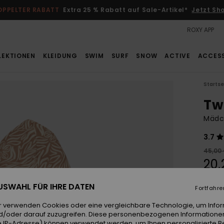
OPPELTER RABATT
Extra 25 % Rabatt auf Sale-Artikel*
Jetzt Sh
ROXY APP
LEKTIONEN
KLEIDUNG
SWIM
SURF
SNOW
ACTIVE
ACCES
Startse
Tw
Mädch
3.7
45,00
20,
SALE
 AUSWAHL FÜR IHRE DATEN
Fortfahre
DOPPE
r verwenden Cookies oder eine vergleichbare Technologie, um Info
d/oder darauf zuzugreifen. Diese personenbezogenen Informationen
Farb
 IP-Adresse) können verwendet werden, um Ihnen personalisierte Be