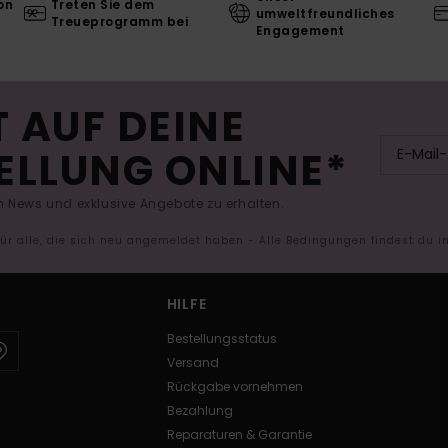
on
Treten Sie dem
umweltfreundliches
Treueprogramm bei
Engagement
 AUF DEINE
ELLUNG ONLINE*
 News und exklusive Angebote zu erhalten.
 für alle, die sich neu angemeldet haben - Alle Bedingungen findest du 
HILFE
Bestellungsstatus
Versand
Rückgabe vornehmen
Bezahlung
Reparaturen & Garantie