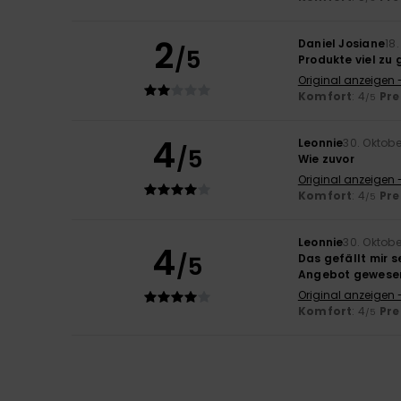
2
Daniel Josiane
18
/5
Produkte viel zu 
Original anzeigen 
Komfort
: 4
Pre
/5
4
Leonnie
30. Oktob
/5
Wie zuvor
Original anzeigen 
Komfort
: 4
Pre
/5
Leonnie
30. Oktob
4
/5
Das gefällt mir s
Angebot gewesen 
Original anzeigen 
Komfort
: 4
Pre
/5