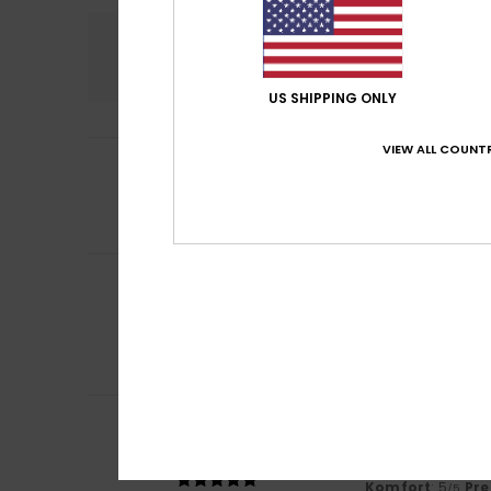
Komfort
Preis
3.8
US SHIPPING ONLY
VIEW ALL COUNTR
2
/5
Lilian
5. März 2026
Schlechter Schni
Komfort
: 2
Pre
/5
Laury-Ann
13. Jan
5
/5
Sehr hübsch, mein
Original anzeigen 
Komfort
: 4
Pre
/5
Ich empfehle d
5
Javier
5. Januar 
/5
Sehr schön. Es is
Original anzeigen 
Komfort
: 5
Pre
/5