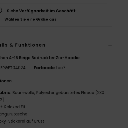
Siehe Verfügbarkeit im Geschäft
Wählen Sie eine Größe aus
ils & Funktionen
en 4-16 Beige Bedruckter Zip-Hoodie
ERGFT04024
Farbcode
tec7
tionen
abric:
Baumwolle, Polyester gebürstetes Fleece [230
2]
it:
Relaxed Fit
ängurutasche
oxy-Stickerei auf Brust