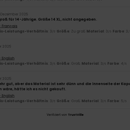
. Dezember 2025
groß für 14-Jährige. Größe 14 XL, nicht angegeben.
- Français
is-Leistungs-Verhältnis
: 3
Größe
: Zu groß
Material
: 3
Farbe
: 3
/5
/5
/
er 2025
- English
is-Leistungs-Verhältnis
: 3
Größe
: Groß
Material
: 3
Farbe
: 4
/5
/5
/5
er 2025
ehr gut, aber das Material ist sehr dünn und die Innenseite der Kap
wäre, hätte ich es nicht gekauft.
- English
is-Leistungs-Verhältnis
: 3
Größe
: Groß
Material
: 3
Farbe
: 5
/5
/5
/5
Verifiziert von
TrustVille