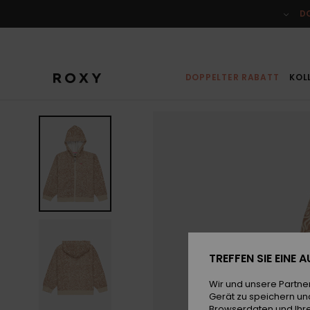
Direkt
zur
D
Produktinformation
springen
DOPPELTER RABATT
KOL
TREFFEN SIE EINE
Wir und unsere Partne
Gerät zu speichern un
Browserdaten und Ihre