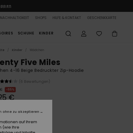
oppen
NACHHALTIGKEIT
SHOPS
HILFE & KONTAKT
GESCHENKKARTE
SOIRES
SCHUHE
KINDER
ite
Kinder
Mädchen
enty Five Miles
en 4-16 Beige Bedruckter Zip-Hoodie
(6 Bewertungen)
 €
55%
25 €
n ohne zu akzeptieren
LTER RABATT 25% EXTRA
rmationen auf Ihrem
 (wie Ihre
Parchment Animal Floral
e
iträge und Inhalte