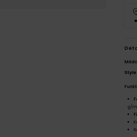
Deta
Mädch
Style
Funk
F
g/m
F
K
R