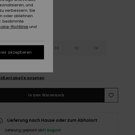
sonalisieren, und
zu verbessern. Sie
en oder ablehnen
B. bestimmte
okie-Richtlinie
und
6
8
10
12
14
ies akzeptieren
ößentabelle ansehen
In den Warenkorb
Lieferung nach Hause oder zum Abholort
Lieferung geplant ab
11 August