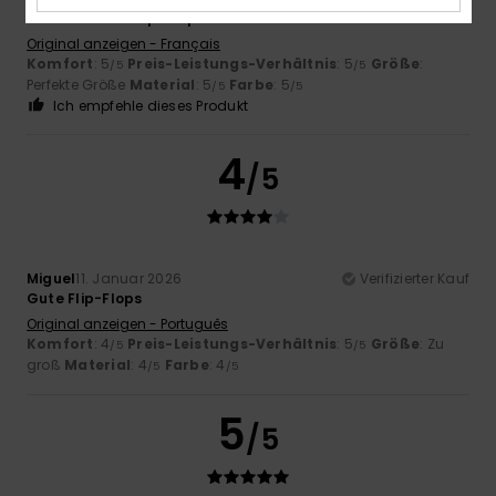
Sehr hübsche Flip-Flops. Farbe des Meeres
Original anzeigen - Français
Komfort
: 5
Preis-Leistungs-Verhältnis
: 5
Größe
:
/5
/5
Perfekte Größe
Material
: 5
Farbe
: 5
/5
/5
Ich empfehle dieses Produkt
4
/5
Miguel
11. Januar 2026
Verifizierter Kauf
Gute Flip-Flops
Original anzeigen - Português
Komfort
: 4
Preis-Leistungs-Verhältnis
: 5
Größe
: Zu
/5
/5
groß
Material
: 4
Farbe
: 4
/5
/5
5
/5