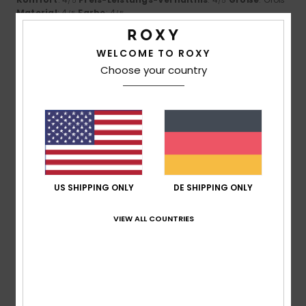
/5
/5
Material
: 4
Farbe
: 4
/5
/5
5
/5
WELCOME TO ROXY
Choose your country
Client anonyme vérifié
28. Januar 2026
Verifizierter Kauf
Ihre rote Farbe macht sie zu einem echten Highlight,
außerdem sind sie sehr bequem und leicht.
Original anzeigen - Castellano
Komfort
: 5
Preis-Leistungs-Verhältnis
: 5
Größe
: Zu
/5
/5
groß
Material
: 5
Farbe
: 5
US SHIPPING ONLY
DE SHIPPING ONLY
/5
/5
Ich empfehle dieses Produkt
VIEW ALL COUNTRIES
5
/5
Ariane
18. Januar 2026
Verifizierter Kauf