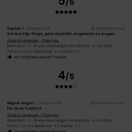
5
/5
Sophie
18. Oktober 2025
Verifizierter Kauf
Schöne Flip-Flops, gute Qualität, angenehm zu tragen.
Original anzeigen - Français
Komfort
: 5
Preis-Leistungs-Verhältnis
: 4
Größe
:
/5
/5
Perfekte Größe
Material
: 5
Farbe
: 5
/5
/5
Ich empfehle dieses Produkt
4
/5
Miguel Angel
18. Oktober 2025
Verifizierter Kauf
Für Ihren Komfort
Original anzeigen - Français
Komfort
: 4
Preis-Leistungs-Verhältnis
: 4
Größe
:
/5
/5
Perfekte Größe
Material
: 4
Farbe
: 4
/5
/5
Ich empfehle dieses Produkt