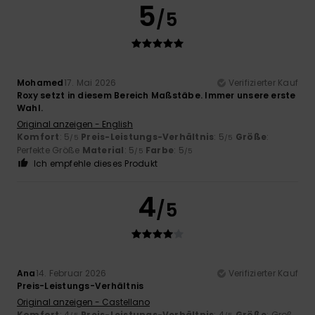
5
/5
Mohamed
17. Mai 2026
Verifizierter Kauf
Roxy setzt in diesem Bereich Maßstäbe. Immer unsere erste
Wahl.
Original anzeigen - English
Komfort
: 5
Preis-Leistungs-Verhältnis
: 5
Größe
:
/5
/5
Perfekte Größe
Material
: 5
Farbe
: 5
/5
/5
Ich empfehle dieses Produkt
4
/5
Ana
14. Februar 2026
Verifizierter Kauf
Preis-Leistungs-Verhältnis
Original anzeigen - Castellano
Komfort
: 4
Preis-Leistungs-Verhältnis
: 4
Größe
: Groß