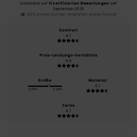
basierend auf
11 verifizierten Bewertungen
seit
September 2025
82% unserer Kunden empfehlen dieses Produkt
Komfort
4.7
Preis-Leistungs-Verhältnis
4.6
Größe
Material
4.7
Zu klein
Zu groß
Farbe
4.7