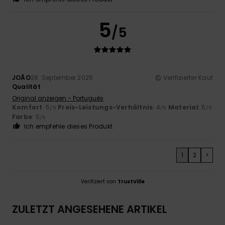
5
/5
JOÃO
28. September 2025
Verifizierter Kauf
Qualität
Original anzeigen - Português
Komfort
: 5
Preis-Leistungs-Verhältnis
: 4
Material
: 5
/5
/5
/5
Farbe
: 5
/5
Ich empfehle dieses Produkt
1
2
>
Verifiziert von
TrustVille
ZULETZT ANGESEHENE ARTIKEL