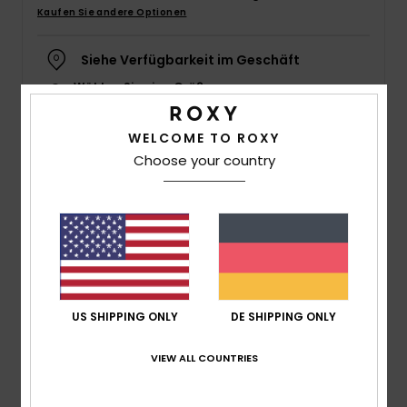
Kaufen Sie andere Optionen
Accessoi
Siehe Verfügbarkeit im Geschäft
Schuhe
Wählen Sie eine Größe aus
Fitness
WELCOME TO ROXY
Choose your country
Beschreibung
Snow
Das biegsame, gummiartige Fußbett federt jeden Schritt
sanft ab und der weiche Riemen gibt dir Halt. Stylisch
wird das Ganze durch die zwei aufeinander
abgestimmten Farbtöne und das klassische ROXY Logo,
sodass du bequem den Strand entlang schlendern
US SHIPPING ONLY
DE SHIPPING ONLY
kannst.
VIEW ALL COUNTRIES
Details & Funktionen