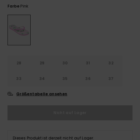
Playsuits
Handsch
Pink
Farbe
ROXY APP
Schals
FAQ
Snow-
Schultas
ansehen
Shorts
Accessoi
Schulbe
WUNSCHLISTE
Hüte & B
Röcke
Accessoi
Sonnenbr
Kleidung Tipps
Wetsuits
28
29
30
31
32
33
34
35
36
37
Rashgua
Neopren
Accessoi
Größentabelle ansehen
Swim
Nicht auf Lager
Kleidung
Dieses Produkt ist derzeit nicht auf Lager.