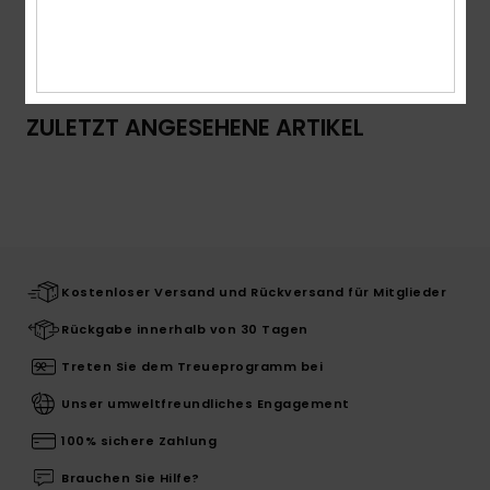
Versand & Rückversand
ZULETZT ANGESEHENE ARTIKEL
Kostenloser Versand und Rückversand für Mitglieder
Rückgabe innerhalb von 30 Tagen
Treten Sie dem Treueprogramm bei
Unser umweltfreundliches Engagement
100% sichere Zahlung
Brauchen Sie Hilfe?