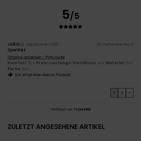
5
/5
JOÃO
28. September 2025
Verifizierter Kauf
Qualität
Original anzeigen - Português
Komfort
: 5
Preis-Leistungs-Verhältnis
: 4
Material
: 5
/5
/5
/5
Farbe
: 5
/5
Ich empfehle dieses Produkt
1
2
>
Verifiziert von
TrustVille
ZULETZT ANGESEHENE ARTIKEL