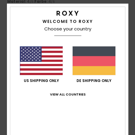
Material
: 4
Farbe
: 4
/5
/5
5
/5
WELCOME TO ROXY
Choose your country
Client anonyme vérifié
28. Januar 2026
Verifizierter Kauf
Ihre rote Farbe macht sie zu einem echten Highlight,
außerdem sind sie sehr bequem und leicht.
Original anzeigen - Castellano
Komfort
: 5
Preis-Leistungs-Verhältnis
: 5
Größe
: Zu
/5
/5
groß
Material
: 5
Farbe
: 5
/5
/5
US SHIPPING ONLY
DE SHIPPING ONLY
Ich empfehle dieses Produkt
VIEW ALL COUNTRIES
5
/5
Ariane
18. Januar 2026
Verifizierter Kauf