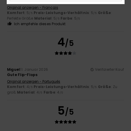
Sehr hübsche Flip-Flops. Farbe des Meeres
Original anzeigen - Français
Komfort
: 5
Preis-Leistungs-Verhältnis
: 5
Größe
:
/5
/5
Perfekte Größe
Material
: 5
Farbe
: 5
/5
/5
Ich empfehle dieses Produkt
4
/5
Miguel
11. Januar 2026
Verifizierter Kauf
Gute Flip-Flops
Original anzeigen - Português
Komfort
: 4
Preis-Leistungs-Verhältnis
: 5
Größe
: Zu
/5
/5
groß
Material
: 4
Farbe
: 4
/5
/5
5
/5