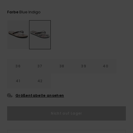
Playsuits
Handsch
ROXY APP
Schals
FAQ
Blue Indigo
Farbe
Snow-
Schultas
ansehen
Shorts
Accessoi
Schulbe
WUNSCHLISTE
Hüte & B
Röcke
Accessoi
Sonnenbr
Kleidung Tipps
Wetsuits
36
37
38
39
40
Rashgua
41
42
Neopren
Accessoi
Größentabelle ansehen
Swim
Nicht auf Lager
Kleidung