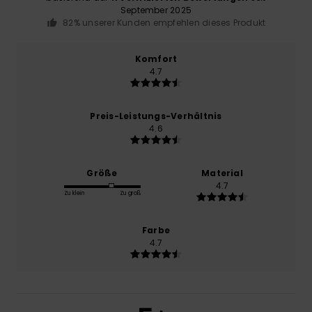
September 2025
82% unserer Kunden empfehlen dieses Produkt
Komfort
4.7
Preis-Leistungs-Verhältnis
4.6
Größe
Material
4.7
Zu klein
Zu groß
Farbe
4.7