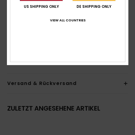
Passform:
Loose Fit mit regulärer Länge
US SHIPPING ONLY
DE SHIPPING ONLY
Ausschnitt:
V-Ausschnitt
Ärmel:
kurzärmlig
VIEW ALL COUNTRIES
Andere Features:
Dolman-Schnitt
Hochgekrempelte Ärmel
Das Aussehen des Produkts kann je nach Platzierung
des Drucks geringfügig abweichen
Zusammensetzung
100 % Viskose
Versand & Rückversand
ZULETZT ANGESEHENE ARTIKEL