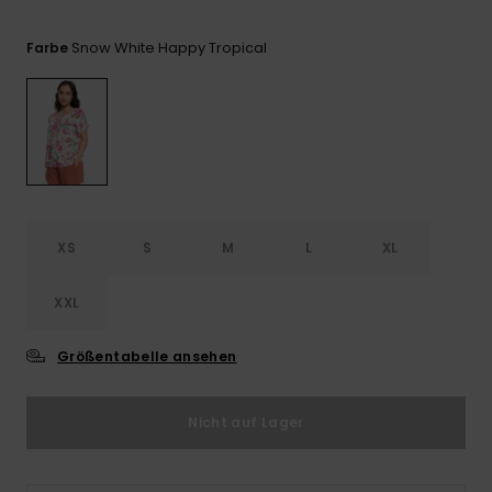
Playsuits
Handsch
ROXY APP
Schals
FAQ
Snow-
Schultas
Snow White Happy Tropical
Farbe
ansehen
Shorts
Accessoi
Schulbe
WUNSCHLISTE
Hüte & B
Röcke
Accessoi
Sonnenbr
Kleidung Tipps
Wetsuits
XS
S
M
L
XL
Rashgua
XXL
Neopren
Accessoi
Größentabelle ansehen
Swim
Nicht auf Lager
Kleidung