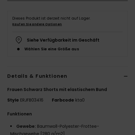
Accessoi
Dieses Produkt ist derzeit nicht auf Lager.
Kaufen Sie andere Optionen
Schuhe
Siehe Verfügbarkeit im Geschäft
Fitness
Wählen Sie eine Größe aus
Snow
Details & Funktionen
Frauen Schwarz Shorts mit elastischem Bund
Style
ERJFB03416
Farbcode
kta0
Funktionen
Gewebe:
Baumwoll-Polyester-Frottee-
Mischgewebe [280 g/m2]