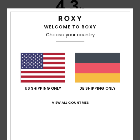
4.3
/5
WELCOME TO ROXY
basierend auf
3 verifizierten Bewertungen
seit Mai
Choose your country
2026
33% unserer Kunden empfehlen dieses Produkt
Komfort
4.3
Preis-Leistungs-Verhältnis
4.3
US SHIPPING ONLY
DE SHIPPING ONLY
VIEW ALL COUNTRIES
Größe
Material
4.3
Zu klein
Zu groß
Farbe
5.0