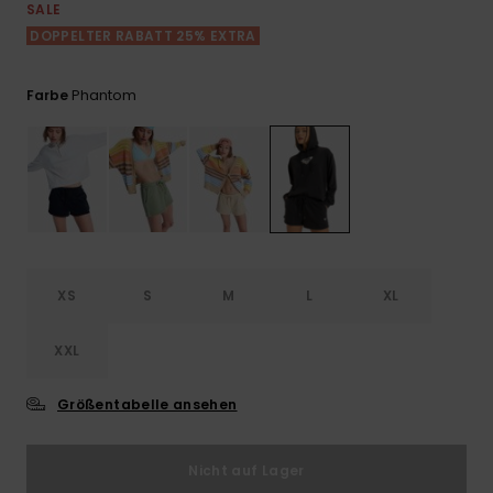
Playsuits
Handsch
SALE
ROXY APP
Schals
DOPPELTER RABATT 25% EXTRA
FAQ
Snow-
Schultas
ansehen
Shorts
Accessoi
Schulbe
WUNSCHLISTE
Hüte & B
Phantom
Farbe
Röcke
Accessoi
Sonnenbr
Kleidung Tipps
Wetsuits
Rashgua
XS
S
M
L
XL
Neopren
Accessoi
XXL
Swim
Größentabelle ansehen
Kleidung
Nicht auf Lager