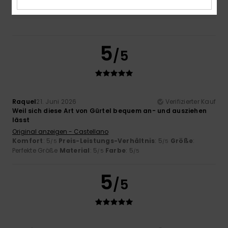
5
/5
Raquel
21. Juni 2026
Verifizierter Kauf
Weil sich diese Art von Gürtel bequem an- und ausziehen
lässt
Original anzeigen - Castellano
Komfort
: 5
Preis-Leistungs-Verhältnis
: 5
Größe
:
/5
/5
Perfekte Größe
Material
: 5
Farbe
: 5
/5
/5
5
/5