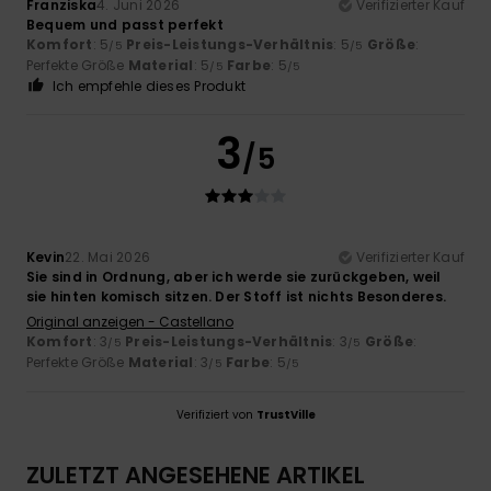
Franziska
4. Juni 2026
Verifizierter Kauf
Bequem und passt perfekt
Komfort
: 5
Preis-Leistungs-Verhältnis
: 5
Größe
:
/5
/5
Perfekte Größe
Material
: 5
Farbe
: 5
/5
/5
Ich empfehle dieses Produkt
3
/5
Kevin
22. Mai 2026
Verifizierter Kauf
Sie sind in Ordnung, aber ich werde sie zurückgeben, weil
sie hinten komisch sitzen. Der Stoff ist nichts Besonderes.
Original anzeigen - Castellano
Komfort
: 3
Preis-Leistungs-Verhältnis
: 3
Größe
:
/5
/5
Perfekte Größe
Material
: 3
Farbe
: 5
/5
/5
Verifiziert von
TrustVille
ZULETZT ANGESEHENE ARTIKEL