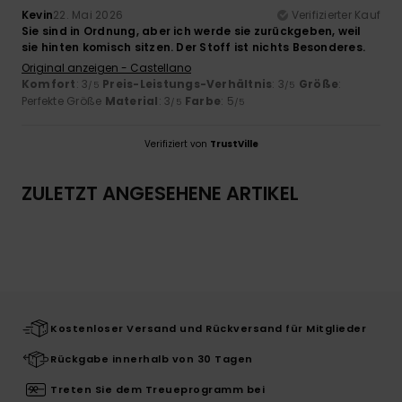
Kevin
22. Mai 2026
Verifizierter Kauf
Sie sind in Ordnung, aber ich werde sie zurückgeben, weil
sie hinten komisch sitzen. Der Stoff ist nichts Besonderes.
Original anzeigen - Castellano
Komfort
: 3
Preis-Leistungs-Verhältnis
: 3
Größe
:
/5
/5
Perfekte Größe
Material
: 3
Farbe
: 5
/5
/5
Verifiziert von
TrustVille
ZULETZT ANGESEHENE ARTIKEL
Kostenloser Versand und Rückversand für Mitglieder
Rückgabe innerhalb von 30 Tagen
Treten Sie dem Treueprogramm bei