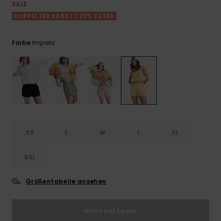
Playsuits
Handsch
SALE
ROXY APP
Schals
DOPPELTER RABATT 25% EXTRA
FAQ
Snow-
Schultas
ansehen
Shorts
Accessoi
Schulbe
WUNSCHLISTE
Hüte & B
Impala
Farbe
Röcke
Accessoi
Sonnenbr
Kleidung Tipps
Wetsuits
Rashgua
XS
S
M
L
XL
Neopren
Accessoi
XXL
Swim
Größentabelle ansehen
Kleidung
Nicht auf Lager