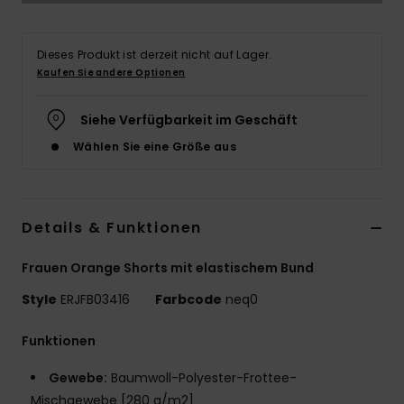
Accessoi
Dieses Produkt ist derzeit nicht auf Lager.
Kaufen Sie andere Optionen
Schuhe
Siehe Verfügbarkeit im Geschäft
Fitness
Wählen Sie eine Größe aus
Snow
Details & Funktionen
Frauen Orange Shorts mit elastischem Bund
Style
ERJFB03416
Farbcode
neq0
Funktionen
Gewebe:
Baumwoll-Polyester-Frottee-
Mischgewebe [280 g/m2]