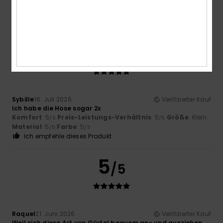
5
/5
Sybille
16. Juli 2026
Verifizierter Kauf
Ich habe die Hose sogar 2x
Komfort
: 5
Preis-Leistungs-Verhältnis
: 5
Größe
: Klein
/5
/5
Material
: 5
Farbe
: 5
/5
/5
Ich empfehle dieses Produkt
5
/5
Raquel
21. Juni 2026
Verifizierter Kauf
Weil sich diese Art von Gürtel bequem an- und ausziehen