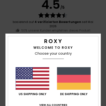
4.5
/5
basierend auf
4 verifizierten Bewertungen
seit Mai
2026
50% unserer Kunden empfehlen dieses Produkt
Komfort
4.5
WELCOME TO ROXY
Choose your country
Preis-Leistungs-Verhältnis
4.5
Größe
Material
4.5
Zu klein
Zu groß
US SHIPPING ONLY
DE SHIPPING ONLY
Farbe
VIEW ALL COUNTRIES
5.0