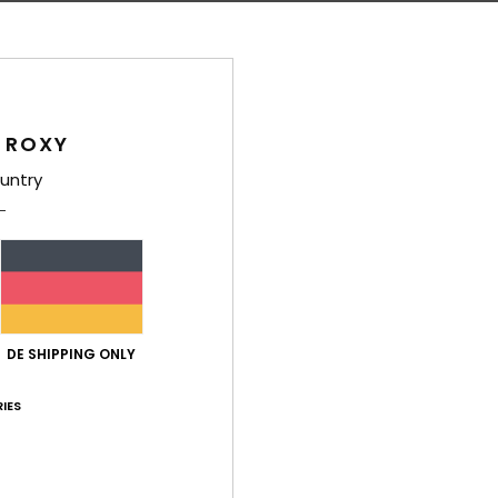
Ver
 ROXY
untry
Durchschnittliche Bewertung
4.3
/5
DE SHIPPING ONLY
basierend auf
3 verifizierten Bewertungen
seit Mai 2026
33% unserer Kunden empfehlen dieses Produkt
IES
-Leistungs-Verhältnis
Größe
Mat
4.3
Zu klein
Zu groß