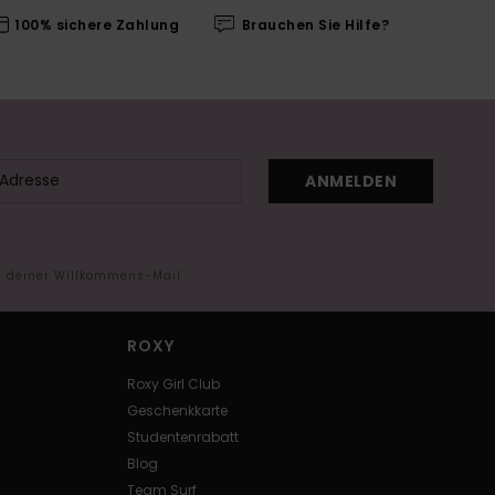
100% sichere Zahlung
Brauchen Sie Hilfe?
ANMELDEN
in deiner Willkommens-Mail
ROXY
Roxy Girl Club
Geschenkkarte
Studentenrabatt
Blog
Team Surf