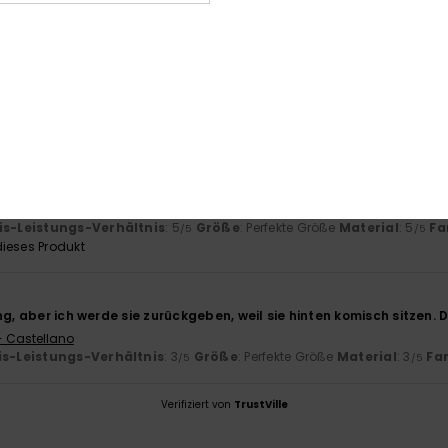
26
Art von Gürtel bequem an- und ausziehen lässt
- Castellano
is-Leistungs-Verhältnis
: 5
Größe
: Perfekte Größe
Material
: 5
Fa
/5
/5
2026
t perfekt
is-Leistungs-Verhältnis
: 5
Größe
: Perfekte Größe
Material
: 5
Fa
/5
/5
ieses Produkt
ng, aber ich werde sie zurückgeben, weil sie hinten komisch sitzen. D
- Castellano
is-Leistungs-Verhältnis
: 3
Größe
: Perfekte Größe
Material
: 3
Fa
/5
/5
Verifiziert von
TrustVille