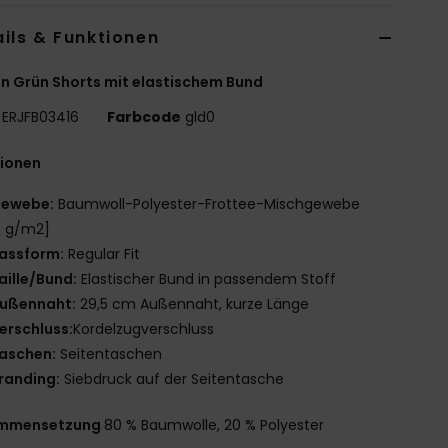
ils & Funktionen
n Grün Shorts mit elastischem Bund
ERJFB03416
Farbcode
gld0
tionen
ewebe:
Baumwoll-Polyester-Frottee-Mischgewebe
0 g/m2]
assform:
Regular Fit
aille/Bund:
Elastischer Bund in passendem Stoff
ußennaht:
29,5 cm Außennaht, kurze Länge
erschluss:
Kordelzugverschluss
aschen:
Seitentaschen
randing:
Siebdruck auf der Seitentasche
mmensetzung
80 % Baumwolle, 20 % Polyester