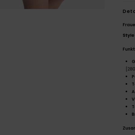
Deta
Fraue
Style
Funk
G
[28
P
T
A
V
T
B
Zusa