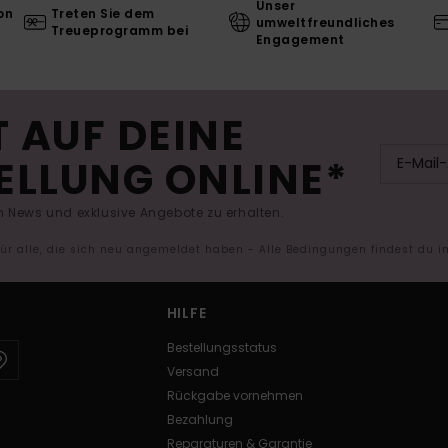
Unser
on
Treten Sie dem
umweltfreundliches
Treueprogramm bei
Engagement
 AUF DEINE
ELLUNG ONLINE*
 News und exklusive Angebote zu erhalten.
 für alle, die sich neu angemeldet haben - Alle Bedingungen findest du 
HILFE
Bestellungsstatus
Versand
Rückgabe vornehmen
Bezahlung
Reparaturen & Garantie