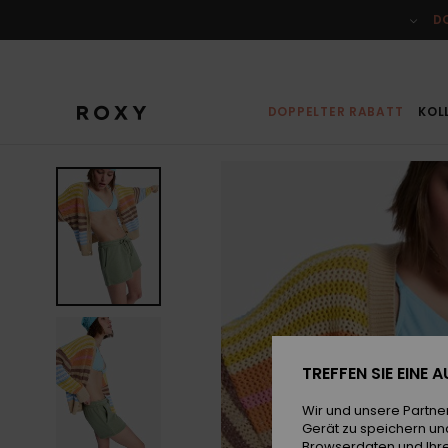
Direkt
zur
D
Produktinformation
springen
DOPPELTER RABATT
KOL
TREFFEN SIE EINE
Wir und unsere Partne
Gerät zu speichern un
Browserdaten und Ihre