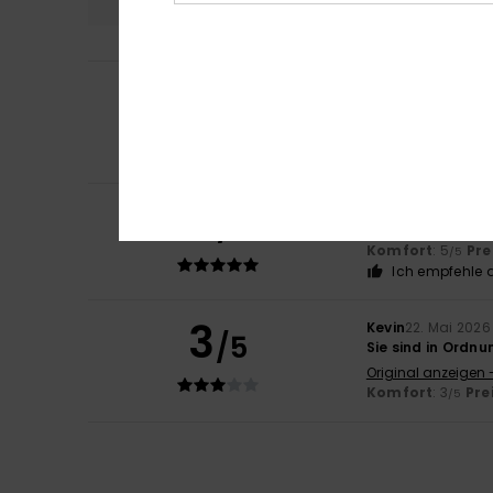
5
Raquel
21. Juni 20
/5
Weil sich diese 
Original anzeigen 
Komfort
: 5
Pre
/5
5
Franziska
4. Juni 
/5
Bequem und pass
Komfort
: 5
Pre
/5
Ich empfehle d
3
Kevin
22. Mai 2026
/5
Sie sind in Ordnu
Original anzeigen 
Komfort
: 3
Pre
/5