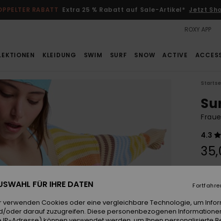
OPPELTER RABATT
Extra 25 % Rabatt auf Sale-Artikel*
Jetzt Sh
ROXY APP
LEKTIONEN
KLEIDUNG
SWIM
SURF
SNOW
ACTIVE
ACCES
Startse
Su
Fraue
4.3
35,
Farb
 AUSWAHL FÜR IHRE DATEN
Fortfahre
r verwenden Cookies oder eine vergleichbare Technologie, um Info
d/oder darauf zuzugreifen. Diese personenbezogenen Informationen
 IP-Adresse) können verwendet werden, um Ihnen personalisierte Be