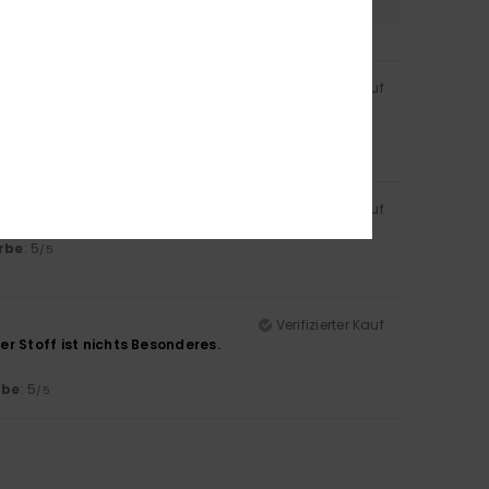
Verifizierter Kauf
rbe
: 5
/5
Verifizierter Kauf
rbe
: 5
/5
Verifizierter Kauf
er Stoff ist nichts Besonderes.
rbe
: 5
/5