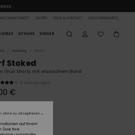
oppen
NACHHALTIGKEIT
SHOPS
HILFE & KONTAKT
GESCHENKKARTE
SOIRES
SCHUHE
KINDER
ite
Kleidung
Shorts
rf Stoked
n Grün Shorts mit elastischem Bund
(3 Bewertungen)
00 €
Oil Green
e
n ohne zu akzeptieren
rmationen auf Ihrem
 (wie Ihre
iträge und Inhalte