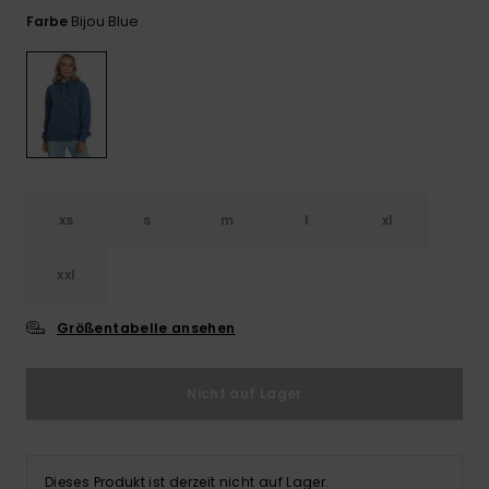
Playsuits
Handsch
Bijou Blue
Farbe
ROXY APP
Schals
FAQ
Snow-
Schultas
ansehen
Shorts
Accessoi
Schulbe
WUNSCHLISTE
Hüte & B
Röcke
Accessoi
Sonnenbr
Kleidung Tipps
Wetsuits
xs
s
m
l
xl
xxl
Rashgua
Neopren
Accessoi
Größentabelle ansehen
Swim
Nicht auf Lager
Kleidung
Dieses Produkt ist derzeit nicht auf Lager.