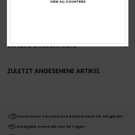
Siebdruck vorne
VIEW ALL COUNTRIES
Zusammensetzung
[Hauptstoff] 80 % Baumwolle, 20 %
Polyester
Versand & Rückversand
ZULETZT ANGESEHENE ARTIKEL
Kostenloser Versand und Rückversand für Mitglieder
Rückgabe innerhalb von 30 Tagen