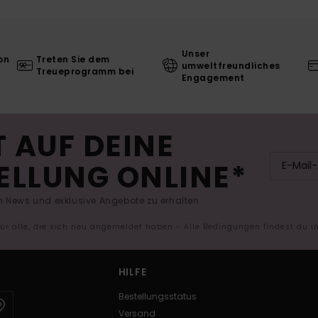
Unser
on
Treten Sie dem
umweltfreundliches
Treueprogramm bei
Engagement
 AUF DEINE
ELLUNG ONLINE*
 News und exklusive Angebote zu erhalten.
 für alle, die sich neu angemeldet haben - Alle Bedingungen findest du 
HILFE
Bestellungsstatus
Versand