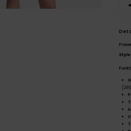
Deta
Fraue
Style
Funk
G
[28
P
T
A
V
T