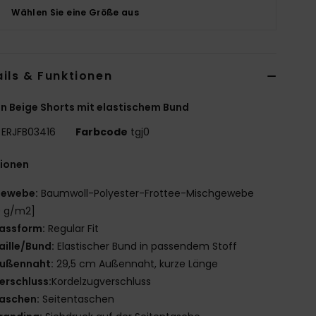
Wählen Sie eine Größe aus
ils & Funktionen
n Beige Shorts mit elastischem Bund
ERJFB03416
Farbcode
tgj0
tionen
ewebe:
Baumwoll-Polyester-Frottee-Mischgewebe
0 g/m2]
assform:
Regular Fit
aille/Bund:
Elastischer Bund in passendem Stoff
ußennaht:
29,5 cm Außennaht, kurze Länge
erschluss:
Kordelzugverschluss
aschen:
Seitentaschen