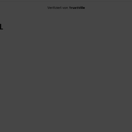
Verifiziert von
TrustVille
L