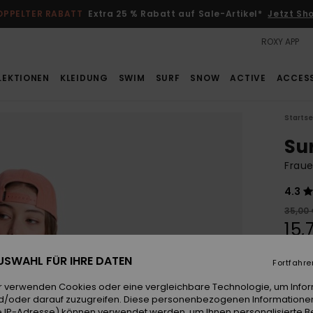
OPPELTER RABATT
Extra 25 % Rabatt auf Sale-Artikel*
Jetzt Sh
ROXY APP
LEKTIONEN
KLEIDUNG
SWIM
SURF
SNOW
ACTIVE
ACCES
Startse
Su
Fraue
4.3
35,00
15,
SALE
 AUSWAHL FÜR IHRE DATEN
Fortfahre
DOPPE
r verwenden Cookies oder eine vergleichbare Technologie, um Info
d/oder darauf zuzugreifen. Diese personenbezogenen Informationen
Farb
 IP-Adresse) können verwendet werden, um Ihnen personalisierte Be