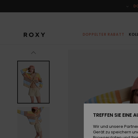
Direkt
zur
D
Produktinformation
springen
DOPPELTER RABATT
KOL
TREFFEN SIE EINE
Wir und unsere Partne
Gerät zu speichern un
Browserdaten und Ihre