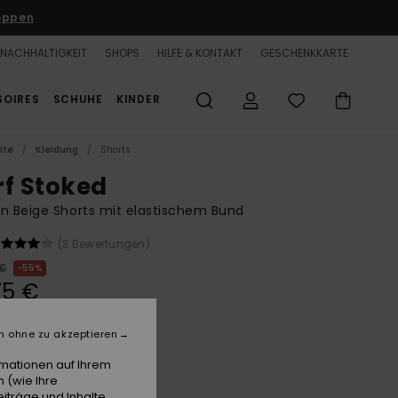
oppen
NACHHALTIGKEIT
SHOPS
HILFE & KONTAKT
GESCHENKKARTE
SOIRES
SCHUHE
KINDER
ite
Kleidung
Shorts
rf Stoked
n Beige Shorts mit elastischem Bund
(3 Bewertungen)
 €
55%
75 €
n ohne zu akzeptieren
LTER RABATT 25% EXTRA
rmationen auf Ihrem
 (wie Ihre
Pebble
e
iträge und Inhalte