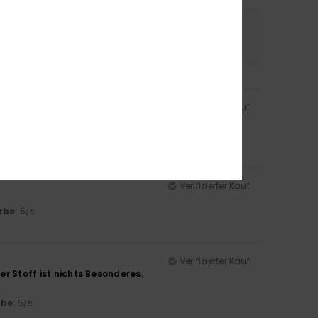
erial
Farbe
4.3
5.0
Verifizierter Kauf
rbe
: 5
/5
Verifizierter Kauf
rbe
: 5
/5
Verifizierter Kauf
er Stoff ist nichts Besonderes.
rbe
: 5
/5