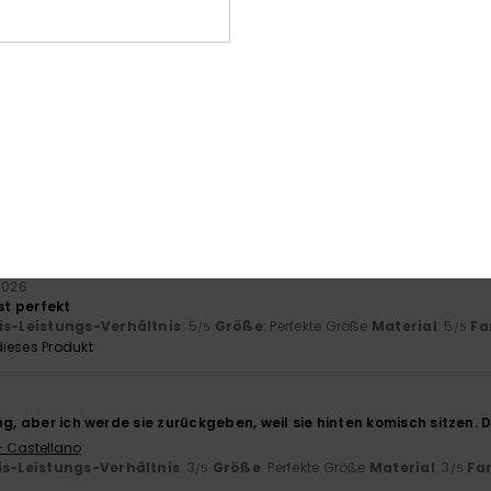
-Leistungs-Verhältnis
Größe
Mat
4.3
Zu klein
Zu groß
26
Art von Gürtel bequem an- und ausziehen lässt
- Castellano
is-Leistungs-Verhältnis
: 5
Größe
: Perfekte Größe
Material
: 5
Fa
/5
/5
2026
t perfekt
is-Leistungs-Verhältnis
: 5
Größe
: Perfekte Größe
Material
: 5
Fa
/5
/5
ieses Produkt
ng, aber ich werde sie zurückgeben, weil sie hinten komisch sitzen. D
- Castellano
is-Leistungs-Verhältnis
: 3
Größe
: Perfekte Größe
Material
: 3
Fa
/5
/5