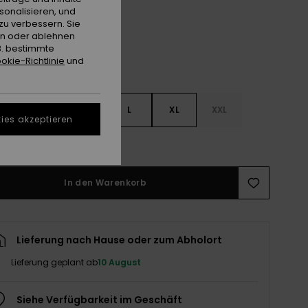
sonalisieren, und
zu verbessern. Sie
en oder ablehnen
B. bestimmte
okie-Richtlinie
und
S
S
M
L
XL
XXL
ies akzeptieren
ößentabelle ansehen
In den Warenkorb
Lieferung nach Hause oder zum Abholort
Lieferung geplant ab
10 August
Siehe Verfügbarkeit im Geschäft