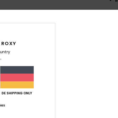
B
Zusa
Ver
 ROXY
untry
Durchschnittliche Bewertung
4.3
/5
DE SHIPPING ONLY
IES
basierend auf
3 verifizierten Bewertungen
seit Mai 2026
33% unserer Kunden empfehlen dieses Produkt