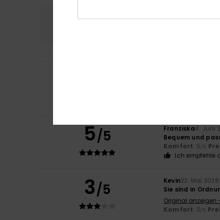
Komfort
Preis
4.3
5
Raquel
21. Juni 20
/5
Weil sich diese 
Original anzeigen 
Komfort
: 5
Pre
/5
5
Franziska
4. Juni 
/5
Bequem und pass
Komfort
: 5
Pre
/5
Ich empfehle d
3
Kevin
22. Mai 2026
/5
Sie sind in Ordnu
Original anzeigen 
Komfort
: 3
Pre
/5