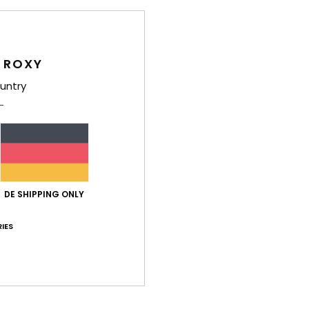
Deta
 ROXY
Fraue
untry
Style
Funk
M
P
DE SHIPPING ONLY
T
H
IES
V
T
A
Zusa