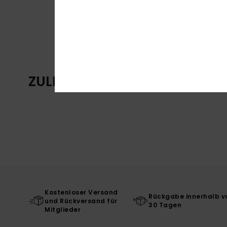
ZULETZT ANGESEHENE ARTIKE
Kostenloser Versand
Rückgabe innerhalb v
und Rückversand für
30 Tagen
Mitglieder