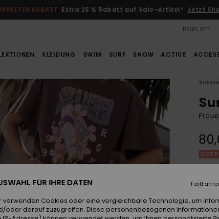
OPPELTER RABATT
Extra 25 % Rabatt auf Sale-Artikel*
Jetzt Sh
ROXY APP
LEKTIONEN
KLEIDUNG
SWIM
SURF
SNOW
ACTIVE
ACCES
Startse
Su
Fraue
80,
DOPPE
Farb
 AUSWAHL FÜR IHRE DATEN
Fortfahre
r verwenden Cookies oder eine vergleichbare Technologie, um Info
d/oder darauf zuzugreifen. Diese personenbezogenen Informationen
 IP-Adresse) können verwendet werden, um Ihnen personalisierte Be