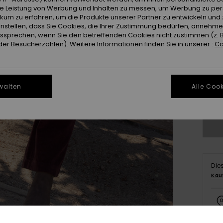
ie Leistung von Werbung und Inhalten zu messen, um Werbung zu per
ikum zu erfahren, um die Produkte unserer Partner zu entwickeln und 
instellen, dass Sie Cookies, die Ihrer Zustimmung bedürfen, annehm
sprechen, wenn Sie den betreffenden Cookies nicht zustimmen (z. 
er Besucherzahlen). Weitere Informationen finden Sie in unserer :
Co
2
3
walten
Alle Cook
Gr
Die
Kau