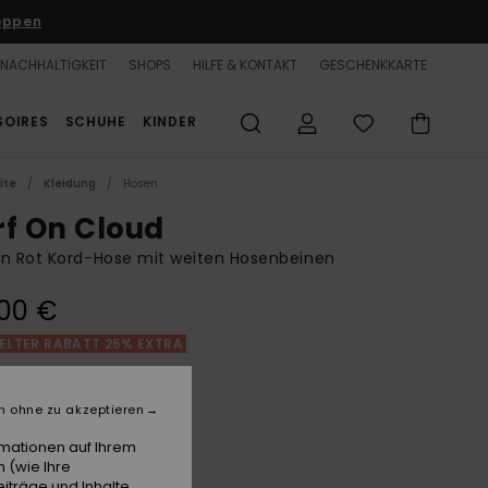
oppen
NACHHALTIGKEIT
SHOPS
HILFE & KONTAKT
GESCHENKKARTE
SOIRES
SCHUHE
KINDER
ite
Kleidung
Hosen
rf On Cloud
n Rot Kord-Hose mit weiten Hosenbeinen
00 €
LTER RABATT 25% EXTRA
Bitter Chocolate
e
n ohne zu akzeptieren
rmationen auf Ihrem
 (wie Ihre
iträge und Inhalte