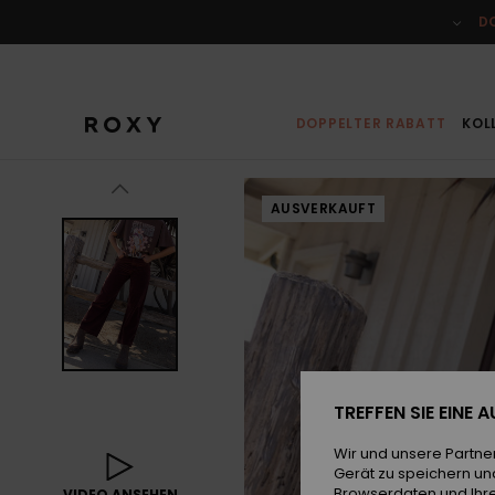
Direkt
zur
D
Produktinformation
springen
DOPPELTER RABATT
KOL
AUSVERKAUFT
TREFFEN SIE EINE
Wir und unsere Partne
Gerät zu speichern un
Browserdaten und Ihre
VIDEO ANSEHEN