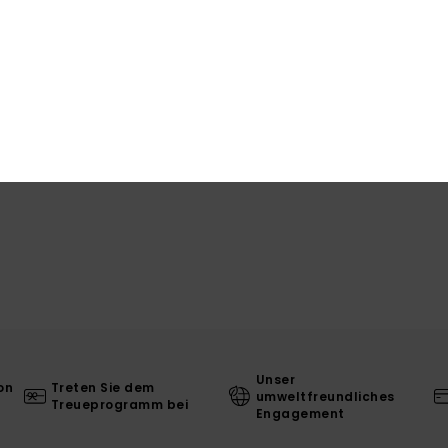
Ver
L
Unser
on
Treten Sie dem
umweltfreundliches
Treueprogramm bei
Engagement