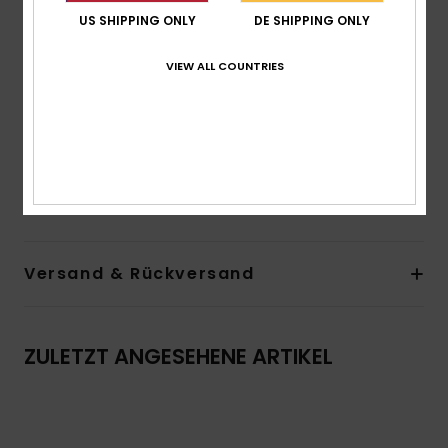
Fit:
Relaxed Fit
US SHIPPING ONLY
DE SHIPPING ONLY
Kragen:
Kapuzenkragen
Ärmel:
Lange Ärmel
VIEW ALL COUNTRIES
Verschluss:
Durchgehender Reißverschluss vorne
Taschen:
Kängurutaschen
Logo:
Roxy-Logo vorne und an den Ärmeln
Zusammensetzung
[Hauptstoff] 80 % Baumwolle, 20 %
Polyester
Versand & Rückversand
ZULETZT ANGESEHENE ARTIKEL