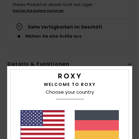
Dieses Produkt ist derzeit nicht auf Lager.
Accessoi
Kaufen Sie andere Optionen
Siehe Verfügbarkeit im Geschäft
Schuhe
Wählen Sie eine Größe aus
Fitness
Details & Funktionen
Snow
Mädchen 4 - 16 Lila Hoodie mit durchgehendem
WELCOME TO ROXY
Reißverschluss
Choose your country
Style
ERGFT04000
Farbcode
pjb0
Funktionen
Stoff:
Gebürsteter Stoff aus
Baumwollpolyestermischung [280 g / m2]