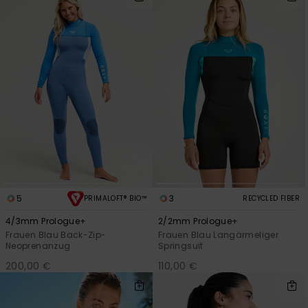
5
3
PRIMALOFT® BIO™
RECYCLED FIBER
4/3mm Prologue+
2/2mm Prologue+
Frauen Blau Back-Zip-
Frauen Blau Langärmeliger
Neoprenanzug
Springsuit
200,00 €
110,00 €