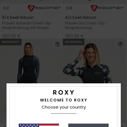
2
6
PRIMALOFT® BIO™
PRIMALOFT® BIO™
5/4 Swell Natural
4/3 Swell Natural
Frauen Schwarz Chest-Zip
Frauen Lila Chest-Zip-
Neoprenanzug mit Haube
Neoprenanzug
320,00 €
290,00 €
BRANDNEU
BRANDNEU
WELCOME TO ROXY
Choose your country