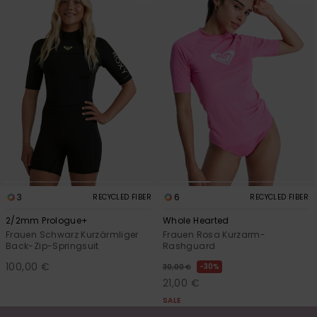
3
6
RECYCLED FIBER
RECYCLED FIBER
2/2mm Prologue+
Whole Hearted
Frauen Schwarz Kurzärmliger
Frauen Rosa Kurzarm-
Back-Zip-Springsuit
Rashguard
100,00 €
30%
30,00 €
21,00 €
SALE