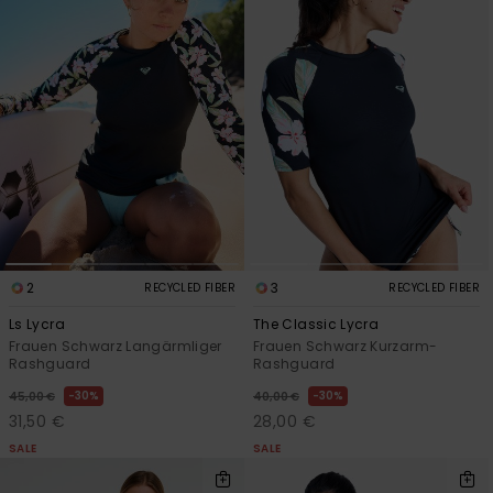
2
3
RECYCLED FIBER
RECYCLED FIBER
Ls Lycra
The Classic Lycra
Frauen Schwarz Langärmliger
Frauen Schwarz Kurzarm-
Rashguard
Rashguard
30%
30%
45,00 €
40,00 €
31,50 €
28,00 €
SALE
SALE