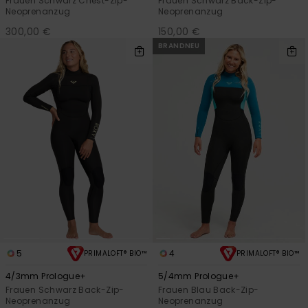
Frauen Schwarz Chest-Zip-
Frauen Schwarz Back-Zip-
Neoprenanzug
Neoprenanzug
300,00 €
150,00 €
BRANDNEU
5
4
PRIMALOFT® BIO™
PRIMALOFT® BIO™
4/3mm Prologue+
5/4mm Prologue+
Frauen Schwarz Back-Zip-
Frauen Blau Back-Zip-
Neoprenanzug
Neoprenanzug