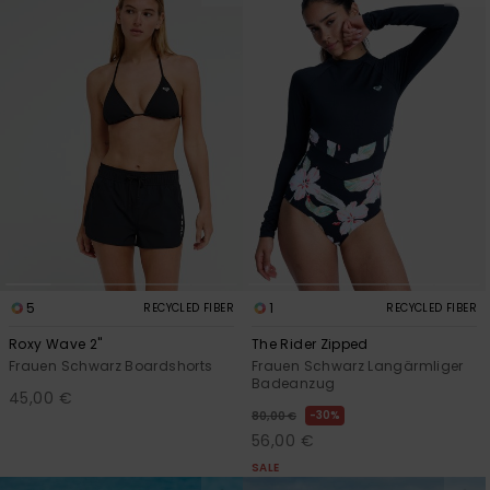
5
1
RECYCLED FIBER
RECYCLED FIBER
Roxy Wave 2"
The Rider Zipped
Frauen Schwarz Boardshorts
Frauen Schwarz Langärmliger
Badeanzug
45,00 €
30%
80,00 €
56,00 €
SALE