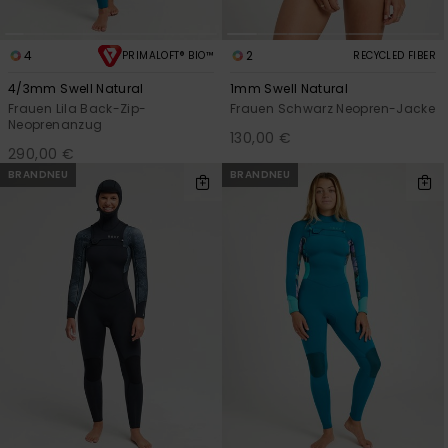
4
2
PRIMALOFT® BIO™
RECYCLED FIBER
4/3mm Swell Natural
1mm Swell Natural
Frauen Lila Back-Zip-
Frauen Schwarz Neopren-Jacke
Neoprenanzug
130,00 €
290,00 €
BRANDNEU
BRANDNEU