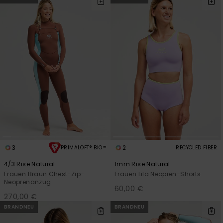
Playsuits
Handsch
ROXY APP
Schals
FAQ
Snow-
Schultas
ansehen
Shorts
Accessoi
Schulbe
WUNSCHLISTE
Hüte & B
Röcke
Accessoi
Sonnenbr
Kleidung Tipps
Wetsuits
Rashgua
Neopren
3
2
PRIMALOFT® BIO™
RECYCLED FIBER
Accessoi
4/3 Rise Natural
1mm Rise Natural
Frauen Braun Chest-Zip-
Frauen Lila Neopren-Shorts
Swim
Neoprenanzug
60,00 €
270,00 €
BRANDNEU
BRANDNEU
Kleidung