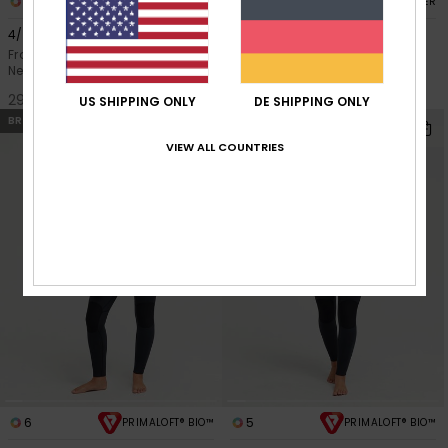
6
2
PRIMALOFT® BIO™
RECYCLED FIBER
4/3 Swell Natural
1mm Swell Natural
Frauen Schwarz Chest-Zip-
Frauen Schwarz Langärmliger
Neoprenanzug
Front-Zip-Springsuit
290,00 €
150,00 €
US SHIPPING ONLY
DE SHIPPING ONLY
BRANDNEU
BRANDNEU
VIEW ALL COUNTRIES
6
5
PRIMALOFT® BIO™
PRIMALOFT® BIO™