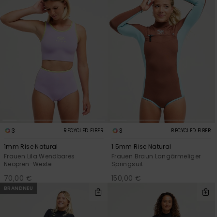
Accessoi
Schuhe
Fitness
Snow
3
3
RECYCLED FIBER
RECYCLED FIBER
1mm Rise Natural
1.5mm Rise Natural
Frauen Lila Wendbares
Frauen Braun Langärmeliger
Neopren-Weste
Springsuit
70,00 €
150,00 €
BRANDNEU