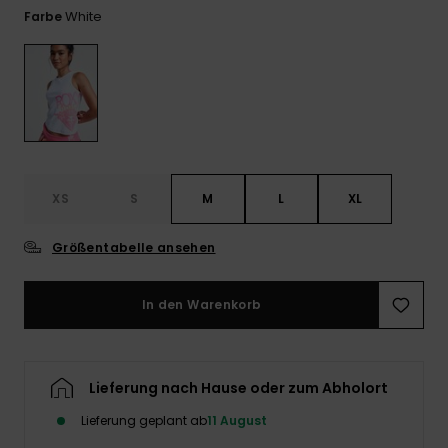
Playsuits
Handsch
White
Farbe
ROXY APP
Schals
FAQ
Snow-
Schultas
ansehen
Shorts
Accessoi
Schulbe
WUNSCHLISTE
Hüte & B
Röcke
Accessoi
Sonnenbr
Kleidung Tipps
XS
S
M
L
XL
Wetsuits
Größentabelle ansehen
Rashgua
Neopren
Accessoi
In den Warenkorb
Swim
Lieferung nach Hause oder zum Abholort
Kleidung
Lieferung geplant ab
11 August