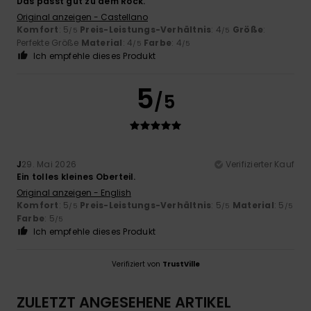
Das passt gut zu dem Rock.
Original anzeigen - Castellano
Komfort
: 5
Preis-Leistungs-Verhältnis
: 4
Größe
:
/5
/5
Perfekte Größe
Material
: 4
Farbe
: 4
/5
/5
Ich empfehle dieses Produkt
5
/5
J
29. Mai 2026
Verifizierter Kauf
Ein tolles kleines Oberteil.
Original anzeigen - English
Komfort
: 5
Preis-Leistungs-Verhältnis
: 5
Material
: 5
/5
/5
/5
Farbe
: 5
/5
Ich empfehle dieses Produkt
Verifiziert von
TrustVille
ZULETZT ANGESEHENE ARTIKEL