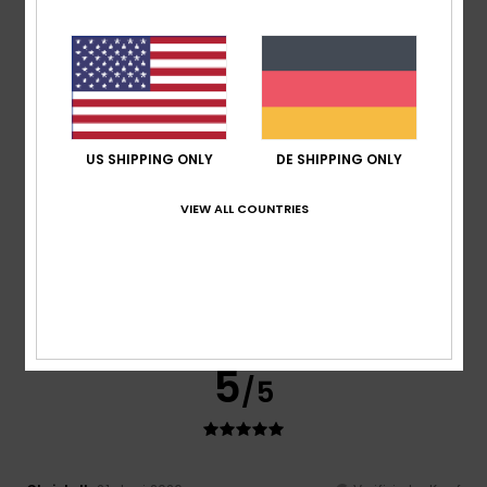
Anmerkung: Der linke Träger hat eine Falte.
Original anzeigen - Français
Komfort
: 5
Preis-Leistungs-Verhältnis
: 4
Größe
:
/5
/5
Perfekte Größe
Material
: 4
Farbe
: 5
/5
/5
5
/5
US SHIPPING ONLY
DE SHIPPING ONLY
VIEW ALL COUNTRIES
Sabrina
29. Juni 2026
Verifizierter Kauf
Confortable and nice
Komfort
: 5
Preis-Leistungs-Verhältnis
: 4
Größe
:
/5
/5
Perfekte Größe
Material
: 5
Farbe
: 5
/5
/5
Ich empfehle dieses Produkt
5
/5