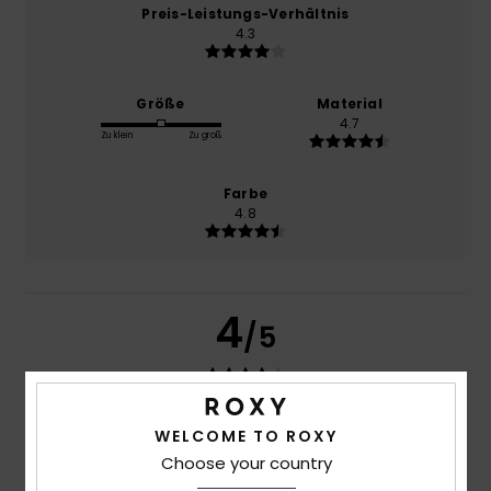
Preis-Leistungs-Verhältnis
4.3
Größe
Material
4.7
Zu klein
Zu groß
Farbe
4.8
4
/5
WELCOME TO ROXY
Tessier
2. Juli 2026
Verifizierter Kauf
Gute Qualität, aber ich hätte mir eine rosa Sommerhose
Choose your country
gewünscht, die farblich zum Oberteil passt. Eine