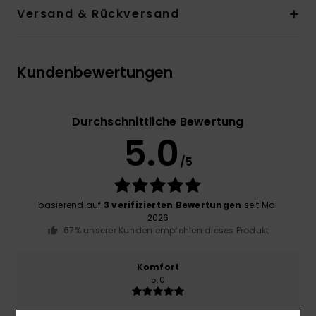
Versand & Rückversand
Kundenbewertungen
Durchschnittliche Bewertung
5.0
/5
basierend auf
3 verifizierten Bewertungen
seit Mai
2026
67% unserer Kunden empfehlen dieses Produkt
Komfort
5.0