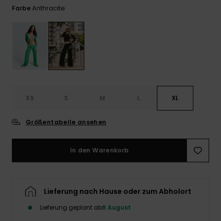
Playsuits
Handsch
Anthracite
Farbe
ROXY APP
Schals
FAQ
Snow-
Schultas
ansehen
Shorts
Accessoi
Schulbe
WUNSCHLISTE
Hüte & B
Röcke
Accessoi
Sonnenbr
Kleidung Tipps
XS
S
M
L
XL
Wetsuits
Größentabelle ansehen
Rashgua
Neopren
Accessoi
In den Warenkorb
Swim
Lieferung nach Hause oder zum Abholort
Kleidung
Lieferung geplant ab
8 August