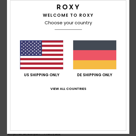
Preis-Leistungs-Verhältnis
4.7
WELCOME TO ROXY
Choose your country
Größe
Material
5.0
Zu klein
Zu groß
Farbe
5.0
US SHIPPING ONLY
DE SHIPPING ONLY
5
VIEW ALL COUNTRIES
/5
Christelle
21. Juni 2026
Verifizierter Kauf
Tolle Idee und Umsetzung
Original anzeigen - Français