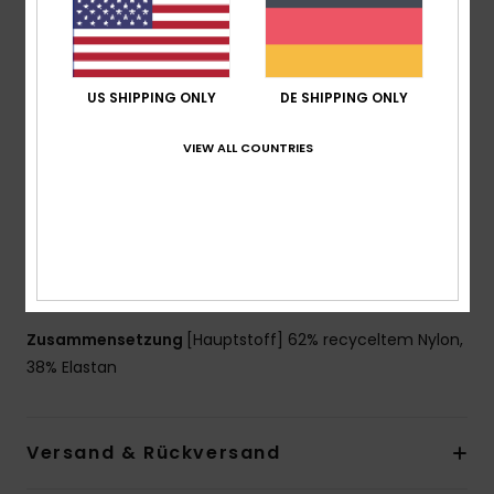
Stoff:
Weicher, robuster, technischer, dünner
Neopren-artiger, widerstandsfähiger und elastischer
Stoff
Form:
Active Bralette
US SHIPPING ONLY
DE SHIPPING ONLY
Unterstützung:
Hohe Unterstützung
VIEW ALL COUNTRIES
Polsterung:
herausnehmbare Polsterung
Träger:
Verstellbare Träger
Körbchengröße:
Am besten geeignet für A/B/C
Gefüttert am Torso vorne und hinten
ROXY-Logo hinten
Print kann je nach Farbgebung leicht abweichen
Zusammensetzung
[Hauptstoff] 62% recyceltem Nylon,
38% Elastan
Versand & Rückversand