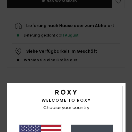
In den Warenkorb
Accessoi
Lieferung nach Hause oder zum Abholort
Schuhe
Lieferung geplant ab
11 August
Fitness
Siehe Verfügbarkeit im Geschäft
Wählen Sie eine Größe aus
Snow
Details & Funktionen
Frauen Schwarz Bikinioberteil
WELCOME TO ROXY
Choose your country
Style
ERJX305581
Farbcode
kvj2
Funktionen