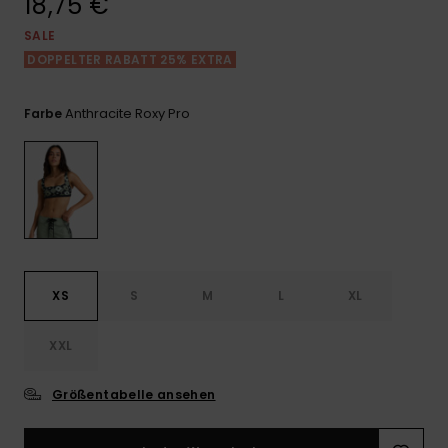
18,75 €
Playsuits
Handsch
ROXY APP
Schals
SALE
FAQ
Snow-
Schultas
ansehen
DOPPELTER RABATT 25% EXTRA
Shorts
Accessoi
Schulbe
WUNSCHLISTE
Hüte & B
Anthracite Roxy Pro
Farbe
Röcke
Accessoi
Sonnenbr
Kleidung Tipps
Wetsuits
Rashgua
Neopren
XS
S
M
L
XL
Accessoi
XXL
Swim
Größentabelle ansehen
Kleidung